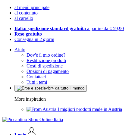
al menù principale
al contenuto
al carrello
Italia: spedizione standard gratuita
a partire da € 59,90
Reso gratuito
Consegna in 2 giorni
Aiuto
Dov'è il mio ordine?
Restituzione prodotti
Costi di spedizione
Opzioni di pagamento
Contattaci
Tutti i temi
More inspiration
I migliori prodotti made in Austria
Login