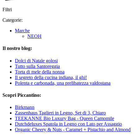
Filtri
Categorie:
Marche
NEOH
Il nostro blog:
Dolci di Natale golosi
Tutto sulla Santoreggia
Torta di mele della nonna
Il segreto della cucina indiana, il ghi!
Polenta e carbonada, una prelibatezza valdostana
Scopri Piccantino:
Birkmann
Zassenhaus Taglieri in Legno, Set di 3, Chiaro
TEEKANNE Bio Luxury Bag - Queen Camomile
Dutchdeluxes Spatola in Legno con Lato per Assaggio
Organic Cheery & Nuts - Caramel + Pistachio and Almond