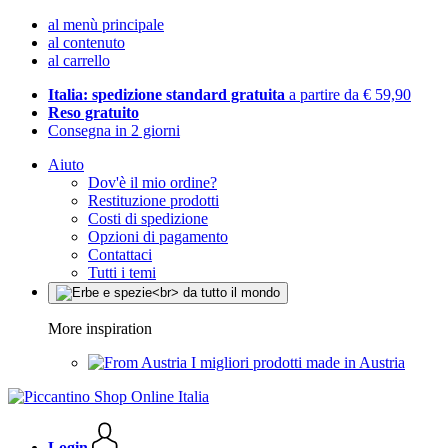
al menù principale
al contenuto
al carrello
Italia: spedizione standard gratuita
a partire da € 59,90
Reso gratuito
Consegna in 2 giorni
Aiuto
Dov'è il mio ordine?
Restituzione prodotti
Costi di spedizione
Opzioni di pagamento
Contattaci
Tutti i temi
More inspiration
I migliori prodotti made in Austria
Login