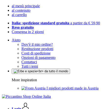
al menù principale
al contenuto
al carrello
Italia: spedizione standard gratuita
a partire da € 59,90
Reso gratuito
Consegna in 2 giorni
Aiuto
Dov'è il mio ordine?
Restituzione prodotti
Costi di spedizione
Opzioni di pagamento
Contattaci
Tutti i temi
More inspiration
I migliori prodotti made in Austria
Login