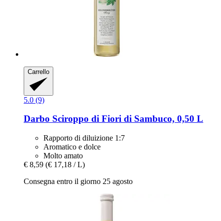
Carrello
5.0 (9)
Darbo
Sciroppo di Fiori di Sambuco, 0,50 L
Rapporto di diluizione 1:7
Aromatico e dolce
Molto amato
€ 8,59
(€ 17,18 / L)
Consegna entro il giorno 25 agosto