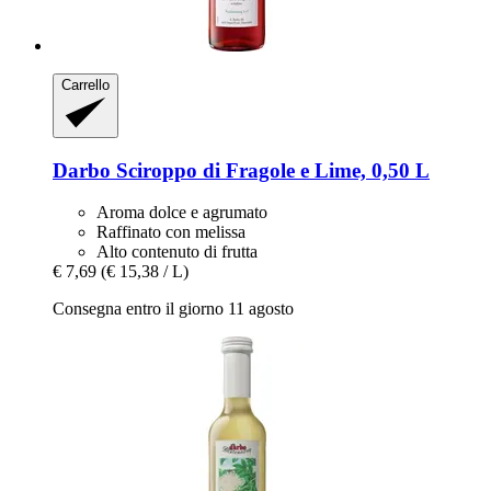
Carrello
Darbo
Sciroppo di Fragole e Lime, 0,50 L
Aroma dolce e agrumato
Raffinato con melissa
Alto contenuto di frutta
€ 7,69
(€ 15,38 / L)
Consegna entro il giorno 11 agosto