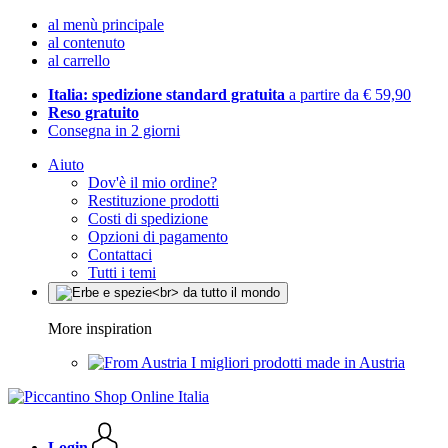
al menù principale
al contenuto
al carrello
Italia: spedizione standard gratuita
a partire da € 59,90
Reso gratuito
Consegna in 2 giorni
Aiuto
Dov'è il mio ordine?
Restituzione prodotti
Costi di spedizione
Opzioni di pagamento
Contattaci
Tutti i temi
More inspiration
I migliori prodotti made in Austria
Login