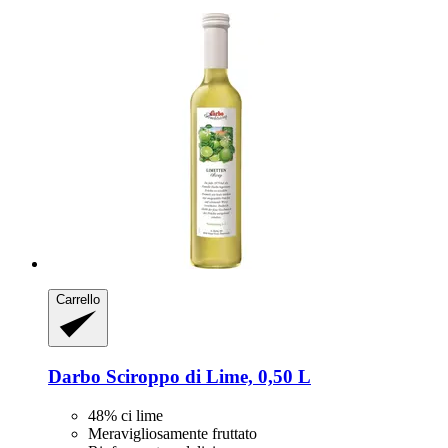
Carrello
Darbo
Sciroppo di Lime, 0,50 L
48% ci lime
Meravigliosamente fruttato