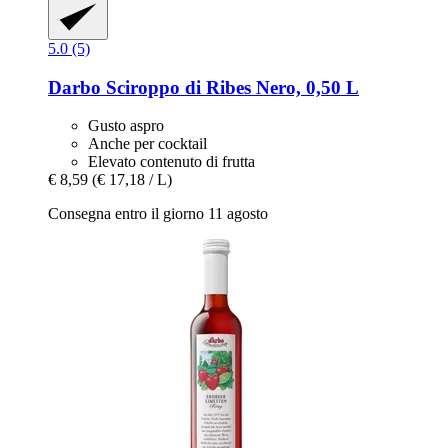
5.0 (5)
Darbo
Sciroppo di Ribes Nero, 0,50 L
Gusto aspro
Anche per cocktail
Elevato contenuto di frutta
€ 8,59
(€ 17,18 / L)
Consegna entro il giorno 11 agosto