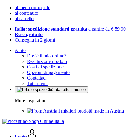
al menù principale
al contenuto
al carrello
Italia: spedizione standard gratuita
a partire da € 59,90
Reso gratuito
Consegna in 2 giorni
Aiuto
Dov'è il mio ordine?
Restituzione prodotti
Costi di spedizione
Opzioni di pagamento
Contattaci
Tutti i temi
More inspiration
I migliori prodotti made in Austria
Login