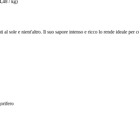
4,48 / kg)
sole e nient'altro. Il suo sapore intenso e ricco lo rende ideale per cond
gorifero