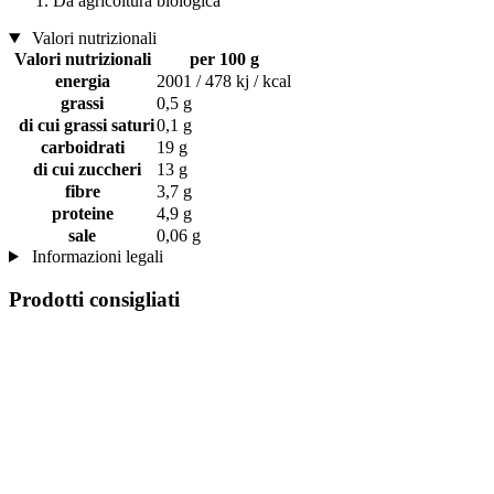
Da agricoltura biologica
Valori nutrizionali
Valori nutrizionali
per 100 g
energia
2001 / 478 kj / kcal
grassi
0,5 g
di cui grassi saturi
0,1 g
carboidrati
19 g
di cui zuccheri
13 g
fibre
3,7 g
proteine
4,9 g
sale
0,06 g
Informazioni legali
Prodotti consigliati