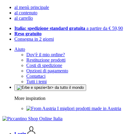
al menù principale
al contenuto
al carrello
Italia: spedizione standard gratuita
a partire da € 59,90
Reso gratuito
Consegna in 2 giorni
Aiuto
Dov'è il mio ordine?
Restituzione prodotti
Costi di spedizione
Opzioni di pagamento
Contattaci
Tutti i temi
More inspiration
I migliori prodotti made in Austria
Login