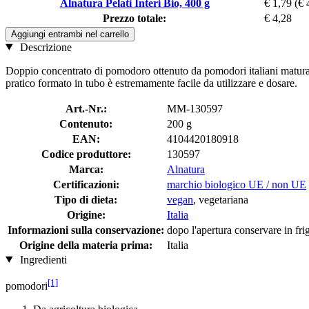
Alnatura Pelati Interi Bio, 400 g
€ 1,79
(€ 
Prezzo totale:
€ 4,28
Aggiungi entrambi nel carrello
Descrizione
Doppio concentrato di pomodoro ottenuto da pomodori italiani maturati al 
pratico formato in tubo è estremamente facile da utilizzare e dosare.
Art.-Nr.:
MM-130597
Contenuto:
200 g
EAN:
4104420180918
Codice produttore:
130597
Marca:
Alnatura
Certificazioni:
marchio biologico UE / non UE
Tipo di dieta:
vegan
, vegetariana
Origine:
Italia
Informazioni sulla conservazione:
dopo l'apertura conservare in fri
Origine della materia prima:
Italia
Ingredienti
[1]
pomodori