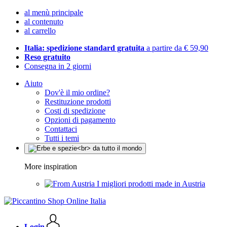
al menù principale
al contenuto
al carrello
Italia: spedizione standard gratuita
a partire da € 59,90
Reso gratuito
Consegna in 2 giorni
Aiuto
Dov'è il mio ordine?
Restituzione prodotti
Costi di spedizione
Opzioni di pagamento
Contattaci
Tutti i temi
More inspiration
I migliori prodotti made in Austria
Login