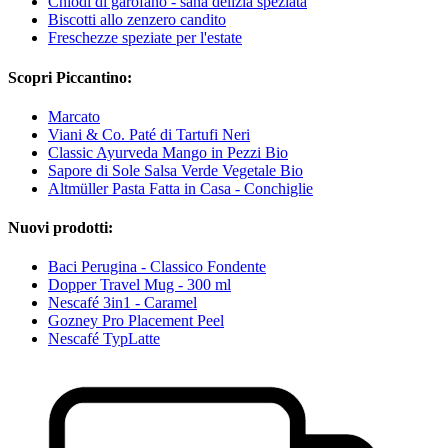
Chiodi di garofano - sana delizia speziata
Biscotti allo zenzero candito
Freschezze speziate per l'estate
Scopri Piccantino:
Marcato
Viani & Co. Paté di Tartufi Neri
Classic Ayurveda Mango in Pezzi Bio
Sapore di Sole Salsa Verde Vegetale Bio
Altmüller Pasta Fatta in Casa - Conchiglie
Nuovi prodotti:
Baci Perugina - Classico Fondente
Dopper Travel Mug - 300 ml
Nescafé 3in1 - Caramel
Gozney Pro Placement Peel
Nescafé TypLatte