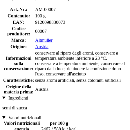
Art.-Nr.:
AM-00007
Contenuto:
100 g
EAN:
9120098830073
Codice
00007
produttore:
Marca:
Altmüller
Origine:
Austria
conservare al riparo dagli aromi, conservare a
Informazioni
temperatura ambiente inferiore a 23 °C,
sulla
conservare a temperatura ambiente, conservare al
conservazione:
riparo dalla luce, richiudere la confezione dopo
l'uso, conservare all'asciutto
Caratteristiche:
senza aromi artificiali, senza coloranti artificiali
Origine della
Austria
materia prima:
Ingredienti
semi di zucca
Valori nutrizionali
Valori nutrizionali
per 100 g
energia
2462 / 588 kj / kcal