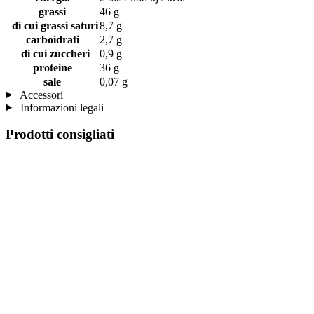
grassi
46 g
di cui grassi saturi
8,7 g
carboidrati
2,7 g
di cui zuccheri
0,9 g
proteine
36 g
sale
0,07 g
Accessori
Informazioni legali
Prodotti consigliati