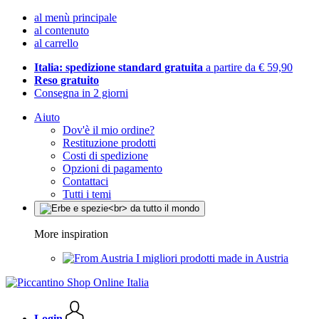
al menù principale
al contenuto
al carrello
Italia: spedizione standard gratuita
a partire da € 59,90
Reso gratuito
Consegna in 2 giorni
Aiuto
Dov'è il mio ordine?
Restituzione prodotti
Costi di spedizione
Opzioni di pagamento
Contattaci
Tutti i temi
More inspiration
I migliori prodotti made in Austria
Login