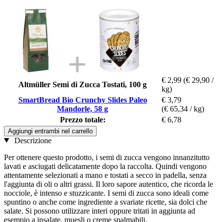
€ 2,99
(€ 29,90 /
Altmüller Semi di Zucca Tostati, 100 g
kg)
SmartBread Bio Crunchy Slides Paleo
€ 3,79
Mandorle, 58 g
(€ 65,34 / kg)
Prezzo totale:
€ 6,78
Aggiungi entrambi nel carrello
Descrizione
Per ottenere questo prodotto, i semi di zucca vengono innanzitutto
lavati e asciugati delicatamente dopo la raccolta. Quindi vengono
attentamente selezionati a mano e tostati a secco in padella, senza
l'aggiunta di oli o altri grassi. Il loro sapore autentico, che ricorda le
nocciole, è intenso e stuzzicante. I semi di zucca sono ideali come
spuntino o anche come ingrediente a svariate ricette, sia dolci che
salate. Si possono utilizzare interi oppure tritati in aggiunta ad
esempio a insalate, muesli o creme spalmabili.