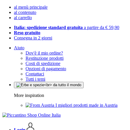
al menù principale
al contenuto
al carrello
Italia: spedizione standard gratuita
a partire da € 59,90
Reso gratuito
Consegna in 2 giorni
Aiuto
Dov'è il mio ordine?
Restituzione prodotti
Costi di spedizione
Opzioni di pagamento
Contattaci
Tutti i temi
More inspiration
I migliori prodotti made in Austria
Login