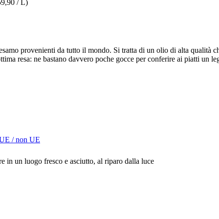
59,90 / L)
mo provenienti da tutto il mondo. Si tratta di un olio di alta qualità che
un ottima resa: ne bastano davvero poche gocce per conferire ai piatti un
 UE / non UE
 in un luogo fresco e asciutto, al riparo dalla luce