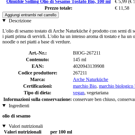
Ölmühle Solling Olio di Sesamo Tostato Bio, 100 ml
€ 5,99
(€ 
Prezzo totale:
€ 11,58
Aggiungi entrambi nel carrello
Descrizione
L'olio di sesamo tostato di Arche Naturküche è prodotto con semi di sesa
i piatti prima di servirli. L'olio ha un intenso aroma di tostato e ha 
noodle o nei piatti a base di verdure.
Art.-Nr.:
BIOG-267211
Contenuto:
145 ml
EAN:
4020943139908
Codice produttore:
267211
Marca:
Arche Naturküche
Certificazioni:
marchio Bio
,
marchio biologico
Tipo di dieta:
vegan
, vegetariana
Informazioni sulla conservazione:
conservare ben chiuso, conservare
Ingredienti
olio di sesamo
Valori nutrizionali
Valori nutrizionali
per 100 ml