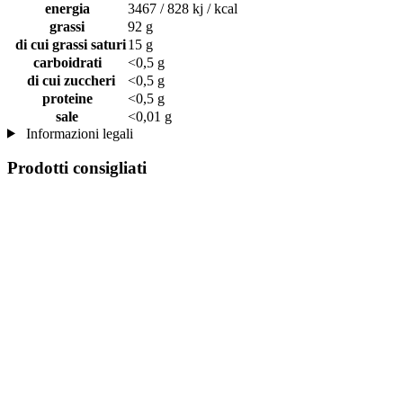
energia
3467 / 828 kj / kcal
grassi
92 g
di cui grassi saturi
15 g
carboidrati
<0,5 g
di cui zuccheri
<0,5 g
proteine
<0,5 g
sale
<0,01 g
Informazioni legali
Prodotti consigliati