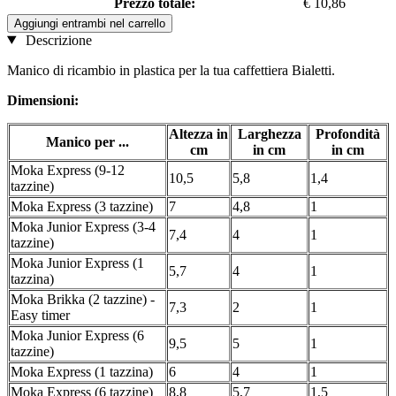
Prezzo totale:
€ 10,86
Aggiungi entrambi nel carrello
Descrizione
Manico di ricambio in plastica per la tua caffettiera Bialetti.
Dimensioni:
Altezza in
Larghezza
Profondità
Manico per ...
cm
in cm
in cm
Moka Express (9-12
10,5
5,8
1,4
tazzine)
Moka Express (3 tazzine)
7
4,8
1
Moka Junior Express (3-4
7,4
4
1
tazzine)
Moka Junior Express (1
5,7
4
1
tazzina)
Moka Brikka (2 tazzine) -
7,3
2
1
Easy timer
Moka Junior Express (6
9,5
5
1
tazzine)
Moka Express (1 tazzina)
6
4
1
Moka Express (6 tazzine)
8,8
5,7
1,5