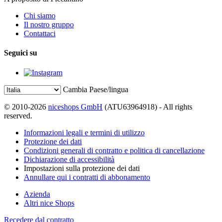
Chi siamo
Il nostro gruppo
Contattaci
Seguici su
Cambia Paese/lingua
© 2010-2026
niceshops GmbH
(ATU63964918) - All rights
reserved.
Informazioni legali e termini di utilizzo
Protezione dei dati
Condizioni generali di contratto e politica di cancellazione
Dichiarazione di accessibilità
Impostazioni sulla protezione dei dati
Annullare qui i contratti di abbonamento
Azienda
Altri nice Shops
Recedere dal contratto