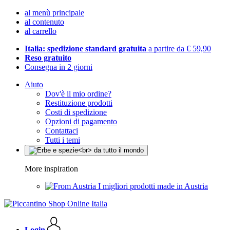
al menù principale
al contenuto
al carrello
Italia: spedizione standard gratuita
a partire da € 59,90
Reso gratuito
Consegna in 2 giorni
Aiuto
Dov'è il mio ordine?
Restituzione prodotti
Costi di spedizione
Opzioni di pagamento
Contattaci
Tutti i temi
More inspiration
I migliori prodotti made in Austria
Login