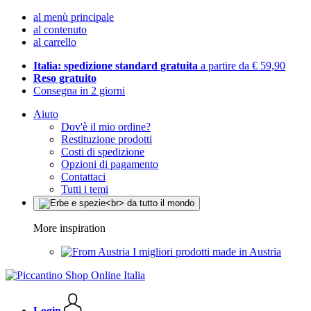
al menù principale
al contenuto
al carrello
Italia: spedizione standard gratuita
a partire da € 59,90
Reso gratuito
Consegna in 2 giorni
Aiuto
Dov'è il mio ordine?
Restituzione prodotti
Costi di spedizione
Opzioni di pagamento
Contattaci
Tutti i temi
More inspiration
I migliori prodotti made in Austria
Login