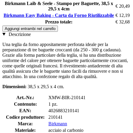
Birkmann Laib & Seele - Stampo per Baguette, 38,5 x
€ 20,49
29,5 x 4cm
Birkmann Easy Baking - Carta da Forno Riutilizzabile
€ 12,19
Prezzo totale:
€ 32,68
Aggiungi entrambi nel carrello
Descrizione
Una teglia da forno appositamente perforata ideale per la
preparazione di tre baguette croccanti (da 250 - 300 g cadauna).
Grazie alla forma particolare della teglia, si ha una distribuzione
uniforme del calore per ottenere baguette particolarmente croccanti,
come quelle originali francesi. Il rivestimento antiaderente di alta
qualità assicura che le baguette siano facili da rimuovere e non si
attacchino. In una confezione regalo di alta qualità.
Dimensioni:
38,5 x 29,5 x 4 cm.
Art.-Nr.:
XMW-BIR-210141
Contenuto:
1 pz.
EAN:
4026883210141
Codice produttore:
210141
Marca:
Birkmann
Materiale:
acciaio al carbonio