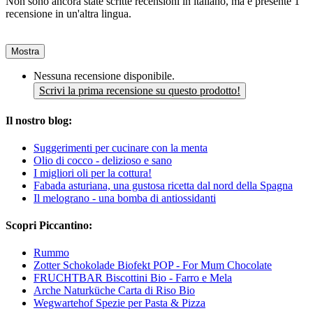
Non sono ancora state scritte recensioni in italiano, ma è presente 1
recensione in un'altra lingua.
Mostra
Nessuna recensione disponibile.
Scrivi la prima recensione su questo prodotto!
Il nostro blog:
Suggerimenti per cucinare con la menta
Olio di cocco - delizioso e sano
I migliori oli per la cottura!
Fabada asturiana, una gustosa ricetta dal nord della Spagna
Il melograno - una bomba di antiossidanti
Scopri Piccantino:
Rummo
Zotter Schokolade Biofekt POP - For Mum Chocolate
FRUCHTBAR Biscottini Bio - Farro e Mela
Arche Naturküche Carta di Riso Bio
Wegwartehof Spezie per Pasta & Pizza