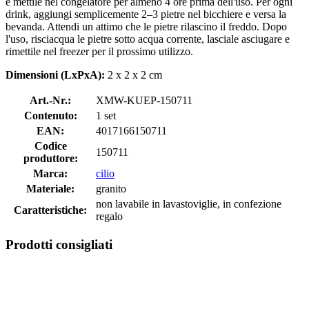
e mettile nel congelatore per almeno 4 ore prima dell'uso. Per ogni
drink, aggiungi semplicemente 2–3 pietre nel bicchiere e versa la
bevanda. Attendi un attimo che le pietre rilascino il freddo. Dopo
l'uso, risciacqua le pietre sotto acqua corrente, lasciale asciugare e
rimettile nel freezer per il prossimo utilizzo.
Dimensioni (LxPxA):
2 x 2 x 2 cm
Art.-Nr.:
XMW-KUEP-150711
Contenuto:
1 set
EAN:
4017166150711
Codice
150711
produttore:
Marca:
cilio
Materiale:
granito
non lavabile in lavastoviglie, in confezione
Caratteristiche:
regalo
Prodotti consigliati