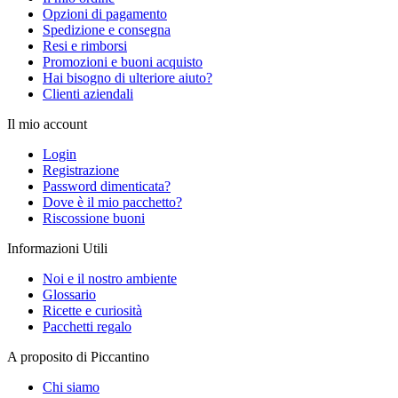
Opzioni di pagamento
Spedizione e consegna
Resi e rimborsi
Promozioni e buoni acquisto
Hai bisogno di ulteriore aiuto?
Clienti aziendali
Il mio account
Login
Registrazione
Password dimenticata?
Dove è il mio pacchetto?
Riscossione buoni
Informazioni Utili
Noi e il nostro ambiente
Glossario
Ricette e curiosità
Pacchetti regalo
A proposito di Piccantino
Chi siamo