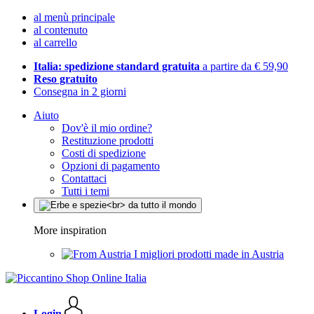
al menù principale
al contenuto
al carrello
Italia: spedizione standard gratuita
a partire da € 59,90
Reso gratuito
Consegna in 2 giorni
Aiuto
Dov'è il mio ordine?
Restituzione prodotti
Costi di spedizione
Opzioni di pagamento
Contattaci
Tutti i temi
More inspiration
I migliori prodotti made in Austria
Login