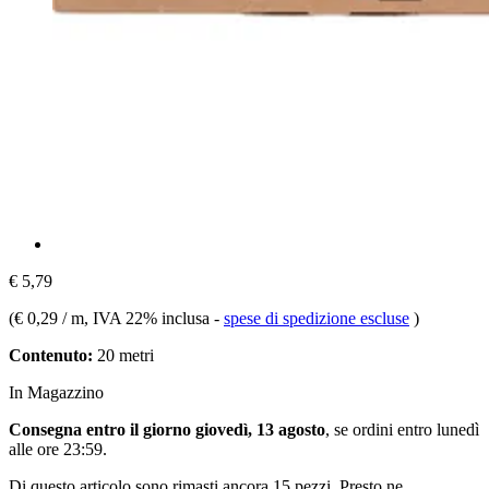
€ 5,79
(
€ 0,29 / m
, IVA 22% inclusa
-
spese di spedizione escluse
)
Contenuto:
20 metri
In Magazzino
Consegna entro il giorno giovedì, 13 agosto
, se ordini entro
lunedì
alle ore 23:59
.
Di questo articolo sono rimasti ancora 15 pezzi. Presto ne