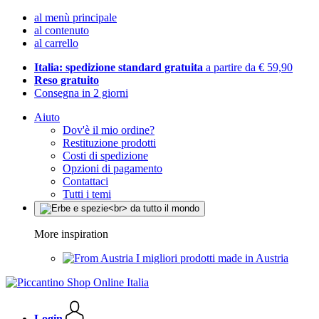
al menù principale
al contenuto
al carrello
Italia: spedizione standard gratuita
a partire da € 59,90
Reso gratuito
Consegna in 2 giorni
Aiuto
Dov'è il mio ordine?
Restituzione prodotti
Costi di spedizione
Opzioni di pagamento
Contattaci
Tutti i temi
More inspiration
I migliori prodotti made in Austria
Login