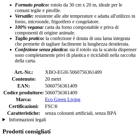
Formato pratico:
rotolo da 30 cm x 20 m, ideale per le
comuni teglie e pirofile.
Versatile:
resistente alle alte temperature e adatta all'utilizzo in
forno, microonde, frigorifero e congelatore.
100% vegana:
carta da forno compostabile e priva di
componenti di origine animale.
Taglio pratico:
la confezione è dotata di una lama integrata
che permette di tagliare facilmente la lunghezza desiderata.
Confezione senza plastica:
sia il rotolo sia la scatola dispenser
sono completamente privi di plastica e riciclabili nella raccolta
della carta.
Art.-Nr.:
XBO-EGH-5060756361409
Contenuto:
20 metri
EAN:
5060756361409
Codice produttore:
5060756361409
Marca:
Eco Green Living
Certificazioni:
FSC®
Caratteristiche:
senza coloranti artificiali, senza BPA
Informazioni legali
Prodotti consigliati