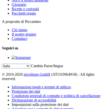
Noi e il nostro ambiente
Glossario
Ricette e curiosità
Pacchetti regalo
A proposito di Piccantino
Chi siamo
Il nostro gruppo
Contattaci
Seguici su
Cambia Paese/lingua
© 2010-2026
niceshops GmbH
(ATU63964918) - All rights
reserved.
Informazioni legali e termini di utilizzo
Protezione dei dati
Condizioni generali di contratto e politica di cancellazione
Dichiarazione di accessibilità
Impostazioni sulla protezione dei dati
Annullare qui i contratti di abbonamento