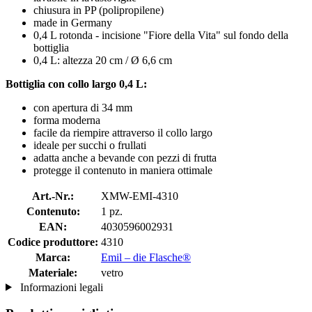
chiusura in PP (polipropilene)
made in Germany
0,4 L rotonda - incisione "Fiore della Vita" sul fondo della
bottiglia
0,4 L: altezza 20 cm / Ø 6,6 cm
Bottiglia con collo largo 0,4 L:
con apertura di 34 mm
forma moderna
facile da riempire attraverso il collo largo
ideale per succhi o frullati
adatta anche a bevande con pezzi di frutta
protegge il contenuto in maniera ottimale
Art.-Nr.:
XMW-EMI-4310
Contenuto:
1 pz.
EAN:
4030596002931
Codice produttore:
4310
Marca:
Emil – die Flasche®
Materiale:
vetro
Informazioni legali