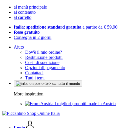
al menù principale
al contenuto
al carrello
Italia: spedizione standard gratuita
a partire da € 59,90
Reso gratuito
Consegna in 2 giorni
Aiuto
Dov'è il mio ordine?
Restituzione prodotti
Costi di spedizione
Opzioni di pagamento
Contattaci
Tutti i temi
More inspiration
I migliori prodotti made in Austria
Login