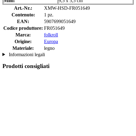
Mini:
9,5 x 5,5 cm
Art.-Nr.:
XMW-HSD-FR051649
Contenuto:
1 pz.
EAN:
5907699051649
Codice produttore:
FR051649
Marca:
folkroll
Origine:
Europa
Materiale:
legno
Informazioni legali
Prodotti consigliati