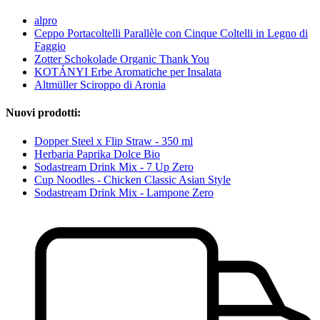
alpro
Ceppo Portacoltelli Parallèle con Cinque Coltelli in Legno di
Faggio
Zotter Schokolade Organic Thank You
KOTÁNYI Erbe Aromatiche per Insalata
Altmüller Sciroppo di Aronia
Nuovi prodotti:
Dopper Steel x Flip Straw - 350 ml
Herbaria Paprika Dolce Bio
Sodastream Drink Mix - 7 Up Zero
Cup Noodles - Chicken Classic Asian Style
Sodastream Drink Mix - Lampone Zero