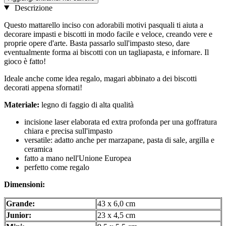
Descrizione
Questo mattarello inciso con adorabili motivi pasquali ti aiuta a
decorare impasti e biscotti in modo facile e veloce, creando vere e
proprie opere d'arte. Basta passarlo sull'impasto steso, dare
eventualmente forma ai biscotti con un tagliapasta, e infornare. Il
gioco è fatto!
Ideale anche come idea regalo, magari abbinato a dei biscotti
decorati appena sfornati!
Materiale:
legno di faggio di alta qualità
incisione laser elaborata ed extra profonda per una goffratura
chiara e precisa sull'impasto
versatile: adatto anche per marzapane, pasta di sale, argilla e
ceramica
fatto a mano nell'Unione Europea
perfetto come regalo
Dimensioni:
Grande:
43 x 6,0 cm
Junior:
23 x 4,5 cm