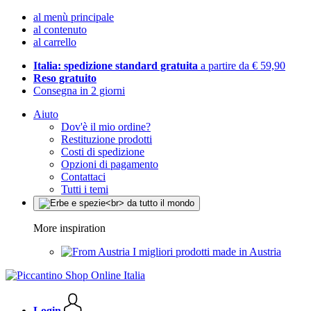
al menù principale
al contenuto
al carrello
Italia: spedizione standard gratuita
a partire da € 59,90
Reso gratuito
Consegna in 2 giorni
Aiuto
Dov'è il mio ordine?
Restituzione prodotti
Costi di spedizione
Opzioni di pagamento
Contattaci
Tutti i temi
More inspiration
I migliori prodotti made in Austria
Login