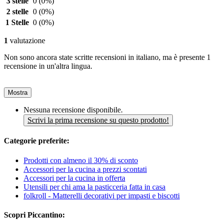
3 stelle
0
(0%)
2 stelle
0
(0%)
1 Stelle
0
(0%)
1
valutazione
Non sono ancora state scritte recensioni in italiano, ma è presente 1
recensione in un'altra lingua.
Mostra
Nessuna recensione disponibile.
Scrivi la prima recensione su questo prodotto!
Categorie preferite:
Prodotti con almeno il 30% di sconto
Accessori per la cucina a prezzi scontati
Accessori per la cucina in offerta
Utensili per chi ama la pasticceria fatta in casa
folkroll - Matterelli decorativi per impasti e biscotti
Scopri Piccantino: