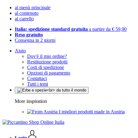
al menù principale
al contenuto
al carrello
Italia: spedizione standard gratuita
a partire da € 59,90
Reso gratuito
Consegna in 2 giorni
Aiuto
Dov'è il mio ordine?
Restituzione prodotti
Costi di spedizione
Opzioni di pagamento
Contattaci
Tutti i temi
More inspiration
I migliori prodotti made in Austria
Login