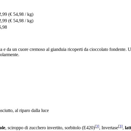
2,99
(€ 54,98 / kg)
2,99
(€ 54,98 / kg)
5,98
e da un cuore cremoso al gianduia ricoperti da cioccolato fondente. Una
golarmente.
ciutto, al riparo dalla luce
[3]
[3]
ole
, sciroppo di zucchero invertito, sorbitolo (E420)
, Invertase
,
lat