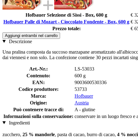
Hofbauer Selezione di Sissi - Box, 600 g
€ 3
Hofbauer Palle di Mozart - Cioccolato Fondente - Box, 600 g
€ 3
Prezzo totale:
€ 6
Aggiungi entrambi nel carrello
Descrizione
Una pralina composta da succoso marzapane aromatizzato all'albicocca 
dai viennesi e non solo. La confezione contiene 30 pezzi incartati sin
Art.-Nr.:
LS-53033
Contenuto:
600 g
EAN:
9003600530336
Codice produttore:
53733
Marca:
Hofbauer
Origine:
Austria
Può contenere tracce di:
A - glutine
Informazioni sulla conservazione:
conservare in un luogo fresco e as
Ingredienti
zucchero,
25 % mandorle
, pasta di cacao, burro di cacao,
4 % nocci