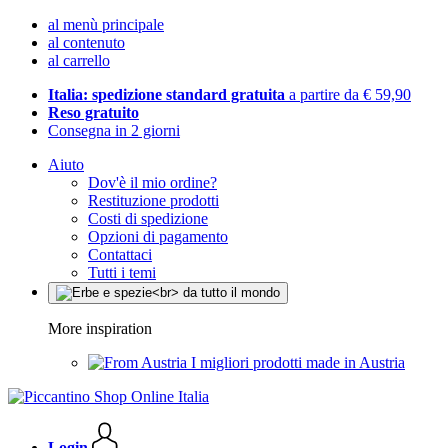
al menù principale
al contenuto
al carrello
Italia: spedizione standard gratuita
a partire da € 59,90
Reso gratuito
Consegna in 2 giorni
Aiuto
Dov'è il mio ordine?
Restituzione prodotti
Costi di spedizione
Opzioni di pagamento
Contattaci
Tutti i temi
More inspiration
I migliori prodotti made in Austria
Login