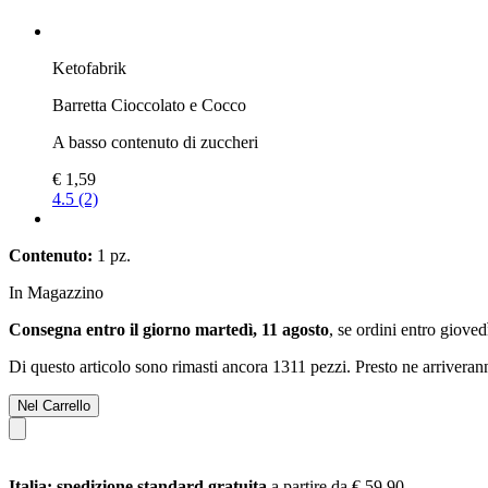
Ketofabrik
Barretta Cioccolato e Cocco
A basso contenuto di zuccheri
€ 1,59
4.5 (2)
Contenuto:
1 pz.
In Magazzino
Consegna entro il giorno martedì, 11 agosto
, se ordini entro
giovedì
Di questo articolo sono rimasti ancora 1311 pezzi. Presto ne arriveran
Nel Carrello
Italia: spedizione standard gratuita
a partire da € 59,90