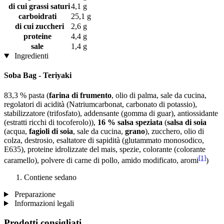
di cui grassi saturi
4,1 g
carboidrati
25,1 g
di cui zuccheri
2,6 g
proteine
4,4 g
sale
1,4 g
Ingredienti
Soba Bag - Teriyaki
83,3 % pasta (
farina di frumento
, olio di palma, sale da cucina,
regolatori di acidità (Natriumcarbonat, carbonato di potassio),
stabilizzatore (trifosfato), addensante (gomma di guar), antiossidante
(estratti ricchi di tocoferolo)),
16 % salsa speziata
(
salsa di soia
(acqua,
fagioli di soia
, sale da cucina,
grano
), zucchero, olio di
colza, destrosio, esaltatore di sapidità (glutammato monosodico,
E635), proteine ​​idrolizzate del mais, spezie, colorante (colorante
[1]
caramello), polvere di carne di pollo, amido modificato, aromi
)
Contiene sedano
Preparazione
Informazioni legali
Prodotti consigliati