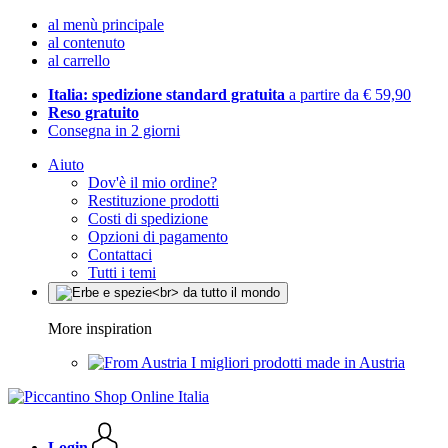
al menù principale
al contenuto
al carrello
Italia: spedizione standard gratuita
a partire da € 59,90
Reso gratuito
Consegna in 2 giorni
Aiuto
Dov'è il mio ordine?
Restituzione prodotti
Costi di spedizione
Opzioni di pagamento
Contattaci
Tutti i temi
More inspiration
I migliori prodotti made in Austria
Login