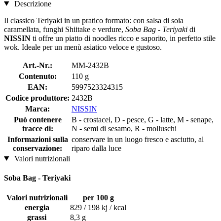
Descrizione
Il classico Teriyaki in un pratico formato: con salsa di soia
caramellata, funghi Shiitake e verdure,
Soba Bag - Teriyaki
di
NISSIN
ti offre un piatto di noodles ricco e saporito, in perfetto stile
wok. Ideale per un menù asiatico veloce e gustoso.
Art.-Nr.:
MM-2432B
Contenuto:
110 g
EAN:
5997523324315
Codice produttore:
2432B
Marca:
NISSIN
Può contenere
B - crostacei, D - pesce, G - latte, M - senape,
tracce di:
N - semi di sesamo, R - molluschi
Informazioni sulla
conservare in un luogo fresco e asciutto, al
conservazione:
riparo dalla luce
Valori nutrizionali
Soba Bag - Teriyaki
Valori nutrizionali
per 100 g
energia
829 / 198 kj / kcal
grassi
8,3 g