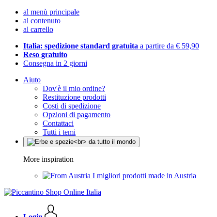
al menù principale
al contenuto
al carrello
Italia: spedizione standard gratuita
a partire da € 59,90
Reso gratuito
Consegna in 2 giorni
Aiuto
Dov'è il mio ordine?
Restituzione prodotti
Costi di spedizione
Opzioni di pagamento
Contattaci
Tutti i temi
More inspiration
I migliori prodotti made in Austria
Login