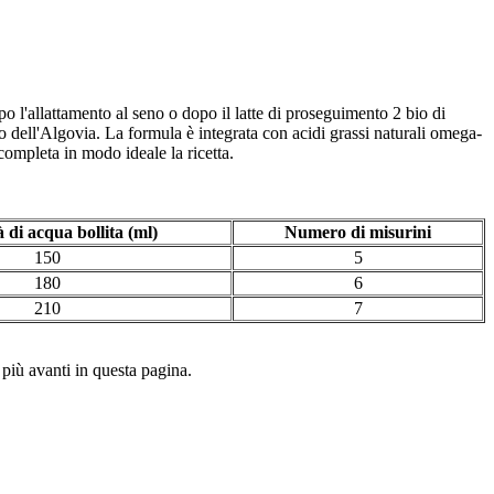
o l'allattamento al seno o dopo il latte di proseguimento 2 bio di
co dell'Algovia. La formula è integrata con acidi grassi naturali omega-
mpleta in modo ideale la ricetta.
 di acqua bollita (ml)
Numero di misurini
150
5
180
6
210
7
 più avanti in questa pagina.