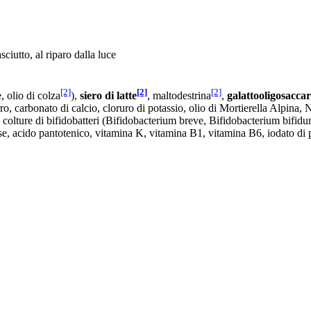
ciutto, al riparo dalla luce
[2]
[2]
[2]
e, olio di colza
),
siero di latte
, maltodestrina
,
galattooligosaccar
rro, carbonato di calcio, cloruro di potassio, olio di Mortierella Alpina, N
, colture di bifidobatteri (Bifidobacterium breve, Bifidobacterium bifi
se, acido pantotenico, vitamina K, vitamina B1, vitamina B6, iodato di p