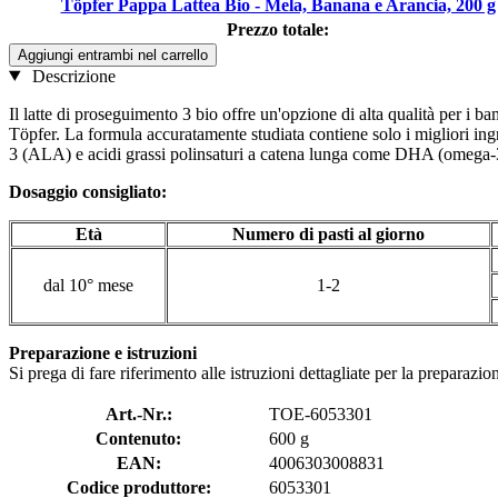
Töpfer Pappa Lattea Bio - Mela, Banana e Arancia, 200 g
Prezzo totale:
Aggiungi entrambi nel carrello
Descrizione
Il latte di proseguimento 3 bio offre un'opzione di alta qualità per i 
Töpfer. La formula accuratamente studiata contiene solo i migliori ingre
3 (ALA) e acidi grassi polinsaturi a catena lunga come DHA (omega-3
Dosaggio consigliato:
Età
Numero di pasti al giorno
dal 10° mese
1-2
Preparazione e istruzioni
Si prega di fare riferimento alle istruzioni dettagliate per la preparazi
Art.-Nr.:
TOE-6053301
Contenuto:
600 g
EAN:
4006303008831
Codice produttore:
6053301