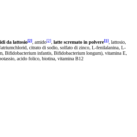
[2]
[2]
[1]
idi da lattosio
, amido
,
latte scremato in polvere
, lattosio,
atriumchlorid, citrato di sodio, solfato di zinco, L-fenilalanina, L-
dum, Bifidobacterium infantis, Bifidobacterium longum), vitamina E,
otassio, acido folico, biotina, vitamina B12