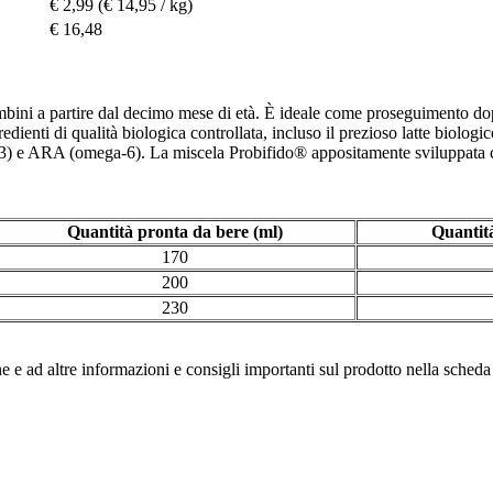
€ 2,99
(€ 14,95 / kg)
€ 16,48
bambini a partire dal decimo mese di età. È ideale come proseguimento dop
dienti di qualità biologica controllata, incluso il prezioso latte biologi
) e ARA (omega-6). La miscela Probifido® appositamente sviluppata co
Quantità pronta da bere (ml)
Quantità
170
200
230
one e ad altre informazioni e consigli importanti sul prodotto nella scheda