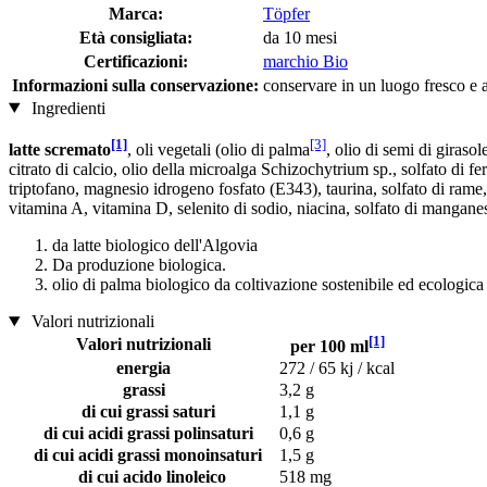
Marca:
Töpfer
Età consigliata:
da 10 mesi
Certificazioni:
marchio Bio
Informazioni sulla conservazione:
conservare in un luogo fresco e as
Ingredienti
[1]
[3]
latte scremato
, oli vegetali (olio di palma
, olio di semi di girasol
citrato di calcio, olio della microalga Schizochytrium sp., solfato di fe
triptofano, magnesio idrogeno fosfato (E343), taurina, solfato di rame
vitamina A, vitamina D, selenito di sodio, niacina, solfato di mangane
da latte biologico dell'Algovia
Da produzione biologica.
olio di palma biologico da coltivazione sostenibile ed ecologica
Valori nutrizionali
[1]
Valori nutrizionali
per 100 ml
energia
272 / 65 kj / kcal
grassi
3,2 g
di cui grassi saturi
1,1 g
di cui acidi grassi polinsaturi
0,6 g
di cui acidi grassi monoinsaturi
1,5 g
di cui acido linoleico
518 mg