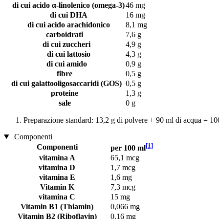
di cui acido α-linolenico (omega-3)
46 mg
di cui DHA
16 mg
di cui acido arachidonico
8,1 mg
carboidrati
7,6 g
di cui zuccheri
4,9 g
di cui lattosio
4,3 g
di cui amido
0,9 g
fibre
0,5 g
di cui galattooligosaccaridi (GOS)
0,5 g
proteine
1,3 g
sale
0 g
Preparazione standard: 13,2 g di polvere + 90 ml di acqua = 10
Componenti
[1]
Componenti
per 100 ml
vitamina A
65,1 mcg
vitamina D
1,7 mcg
vitamina E
1,6 mg
Vitamin K
7,3 mcg
vitamina C
15 mg
Vitamin B1 (Thiamin)
0,066 mg
Vitamin B2 (Riboflavin)
0,16 mg