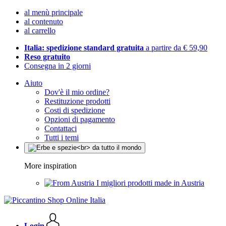
al menù principale
al contenuto
al carrello
Italia: spedizione standard gratuita
a partire da € 59,90
Reso gratuito
Consegna in 2 giorni
Aiuto
Dov'è il mio ordine?
Restituzione prodotti
Costi di spedizione
Opzioni di pagamento
Contattaci
Tutti i temi
More inspiration
I migliori prodotti made in Austria
Login