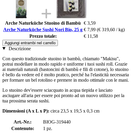
Arche Naturküche Stuoino di Bambù
€ 3,59
Arche Naturküche Sushi Nori Bio, 25 g
€ 7,99
(€ 319,60 / kg)
Prezzo totale:
€ 11,58
Aggiungi entrambi nel carrello
Descrizione
Con questo tradizionale stuoino in bambù, chiamato "Makisu",
potrai modellare in modo rapido e uniforme i tuoi sushi roll. Grazie
ai materiali naturali (bastoncini di bambù e fili di cotone), lo stuoino
è bello da vedere ed è molto pratico, perché ha l'elasticità necessaria
per formare un bel rotolino e premere in modo ottimale con le mani.
Lo stuoino dev'essere sciacquato in acqua tiepida e lasciato
asciugare all'aria per essere poi pronto ad un nuovo utilizzo per la
tua prossima serata sushi.
Dimensioni (A x L x P):
circa 23,5 x 19,5 x 0,3 cm
Art.-Nr.:
BIOG-319440
Contenuto:
1 pz.