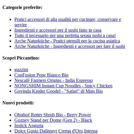
Categorie preferite:
Pratici accessori di alta qualità per cucinare, conservare e
servire
Ingredienti e accessori per il sushi fatto in casa
Tutto il necessario per una perfetta serata sushi a casa!
Arche Naturküche - Pratici utensili per la cucina asiatica
Arche Naturküche - Ingredienti e accessori per fare il sushi
Scopri Piccantino:
guzzini
ConFusion Pepe Bianco Bio
Nescafé Farmers Origins - India Espresso
NONGSHIM Instant Cup Noodles - Spicy Chicken
Govinda Kinder Goodel - "Safari" di Mais Bio
Nuovi prodotti:
Obsthof Retter Shrub Bio - Berry Power
Gozney Stand per Dome (Gen 2) - Black
Instick Anguria
Dolce Gusto Dallmayr Crema d'Oro Intensa