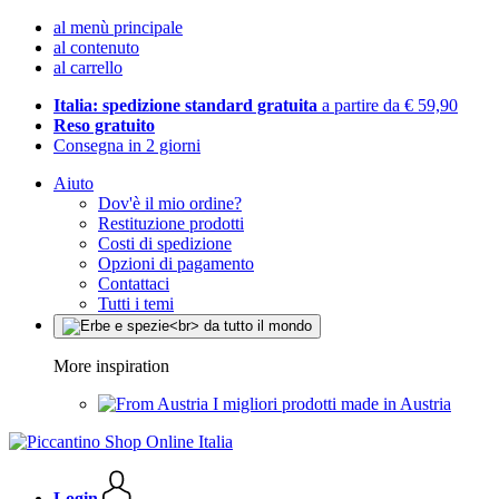
al menù principale
al contenuto
al carrello
Italia: spedizione standard gratuita
a partire da € 59,90
Reso gratuito
Consegna in 2 giorni
Aiuto
Dov'è il mio ordine?
Restituzione prodotti
Costi di spedizione
Opzioni di pagamento
Contattaci
Tutti i temi
More inspiration
I migliori prodotti made in Austria
Login