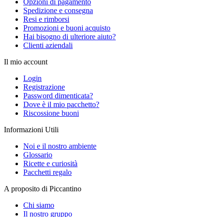
Opzioni di pagamento
Spedizione e consegna
Resi e rimborsi
Promozioni e buoni acquisto
Hai bisogno di ulteriore aiuto?
Clienti aziendali
Il mio account
Login
Registrazione
Password dimenticata?
Dove è il mio pacchetto?
Riscossione buoni
Informazioni Utili
Noi e il nostro ambiente
Glossario
Ricette e curiosità
Pacchetti regalo
A proposito di Piccantino
Chi siamo
Il nostro gruppo