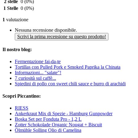
2 stelle
0
(0%)
1 Stelle
0
(0%)
1
valutazione
Nessuna recensione disponibile.
Scrivi la prima recensione su questo prodotto!
Il nostro blog:
Fermentazione fai-da-te
Tortillas con Pulled Pork e Smoked Paprika la Chinata
Informazioni... "salate"!
7 curiosità sul caffè...
Spiedini di pollo con sweet chili sauce e burro di arachidi
Scopri Piccantino:
RIESS
Ankerkraut Mix di Spezie - Hamburg Gunpowder
Boska Set per Fonduta Pro - 1,2 L
Zotter Schokolade Organic Nougat + Biscuit
Ölmühle Solling Olio di Camelina