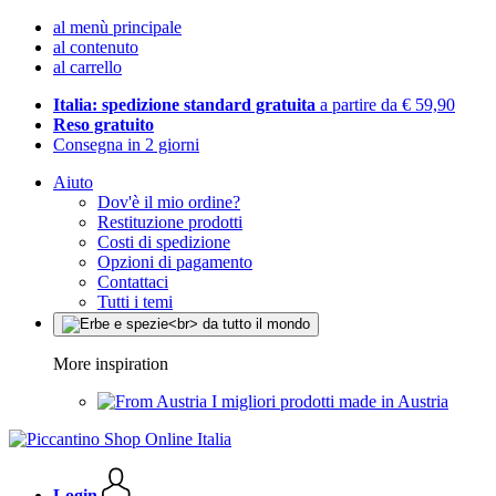
al menù principale
al contenuto
al carrello
Italia: spedizione standard gratuita
a partire da € 59,90
Reso gratuito
Consegna in 2 giorni
Aiuto
Dov'è il mio ordine?
Restituzione prodotti
Costi di spedizione
Opzioni di pagamento
Contattaci
Tutti i temi
More inspiration
I migliori prodotti made in Austria
Login