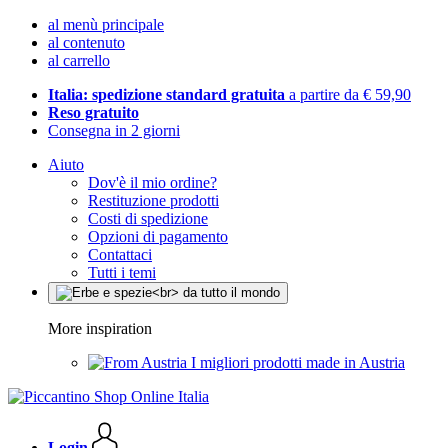
al menù principale
al contenuto
al carrello
Italia: spedizione standard gratuita
a partire da € 59,90
Reso gratuito
Consegna in 2 giorni
Aiuto
Dov'è il mio ordine?
Restituzione prodotti
Costi di spedizione
Opzioni di pagamento
Contattaci
Tutti i temi
More inspiration
I migliori prodotti made in Austria
Login