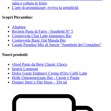
salsa e cottura in forno
L'arte di aromatizzare, evviva la semplicità
Scopri Piccantino:
Alnatura
Recheis Pasta di Farro - Spaghetti N° 5
Cosmoveda Chai Latte Istantaneo Bio
Cosmoveda Basic Dal Masala Bio
Casale Paradiso Mix di Spezie "Spaghetti del Contadino"
Nuovi prodotti:
yfood Pasto da Bere Classic Choco
Instick Lampone
Dolce Gusto Dallmayr Crema d'Oro Caffè Latte
Holle Omogeneizzato Bio - Carote e Patate
Dopper Steel x Flip Straw - 350 ml