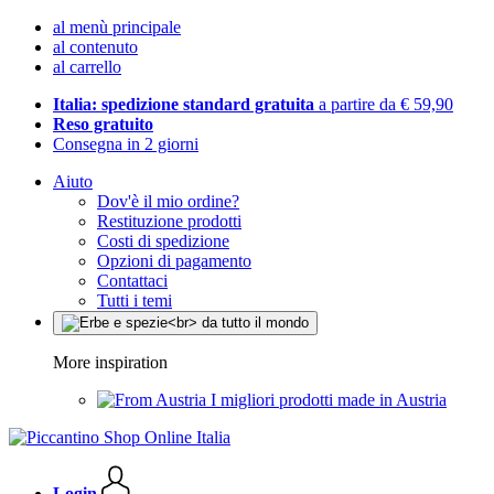
al menù principale
al contenuto
al carrello
Italia: spedizione standard gratuita
a partire da € 59,90
Reso gratuito
Consegna in 2 giorni
Aiuto
Dov'è il mio ordine?
Restituzione prodotti
Costi di spedizione
Opzioni di pagamento
Contattaci
Tutti i temi
More inspiration
I migliori prodotti made in Austria
Login