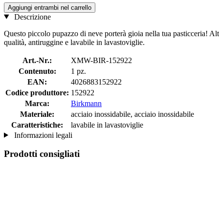
Aggiungi entrambi nel carrello
Descrizione
Questo piccolo pupazzo di neve porterà gioia nella tua pasticceria! Alto s
qualità, antiruggine e lavabile in lavastoviglie.
Art.-Nr.:
XMW-BIR-152922
Contenuto:
1 pz.
EAN:
4026883152922
Codice produttore:
152922
Marca:
Birkmann
Materiale:
acciaio inossidabile, acciaio inossidabile
Caratteristiche:
lavabile in lavastoviglie
Informazioni legali
Prodotti consigliati