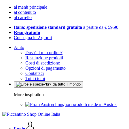
al menù principale
al contenuto
al carrello
Italia: spedizione standard gratuita
a partire da € 59,90
Reso gratuito
Consegna in 2 giorni
Aiuto
Dov'è il mio ordine?
Restituzione prodotti
Costi di spedizione
Opzioni di pagamento
Contattaci
Tutti i temi
More inspiration
I migliori prodotti made in Austria
Login