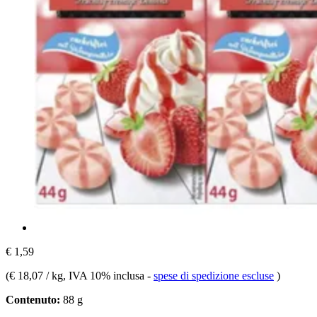
€ 1,59
(
€ 18,07 / kg
, IVA 10% inclusa
-
spese di spedizione escluse
)
Contenuto:
88 g