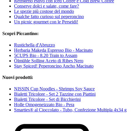
Refrigerio estivo con Iced Coffee e Cold Brew Coffee
Conserve dolci e salate, come fare?
Le spezie più costose del mondo
Qualche fatto curioso sul peperoncino
Un picnic gourmet con le Perseidi!
Scopri Piccantino:
Rustichella d'Abruzzo
Herbaria Makeda Espresso Bio - Macinato
5CUPS Bio - 8.20 Train to Assam
Ölmühle Solling Aceto di Ribes Nero
Stay Spiced! Peperoncino Ancho Macinato
Nuovi prodotti:
NISSIN Cup Noodles - Shrimps Soy Sauce
Bialetti Tricolore - Set 2 Tazzine con Piattini
Bialetti Tricolore - Set di Bicchierini
Holle Omogeneizzato Bio - Pera
Smarties® al Cioccolato - Tubo, Confezione Multipla 4x34 g