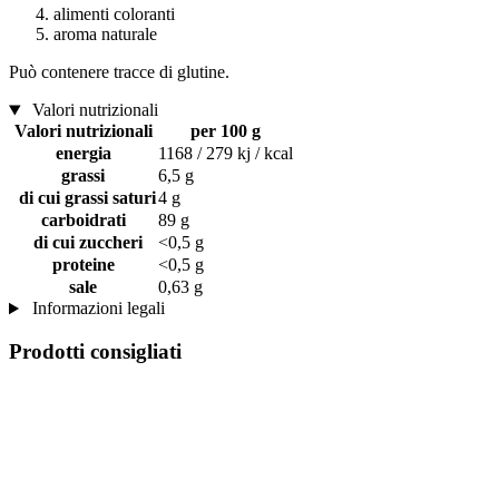
alimenti coloranti
aroma naturale
Può contenere tracce di glutine.
Valori nutrizionali
Valori nutrizionali
per 100 g
energia
1168 / 279 kj / kcal
grassi
6,5 g
di cui grassi saturi
4 g
carboidrati
89 g
di cui zuccheri
<0,5 g
proteine
<0,5 g
sale
0,63 g
Informazioni legali
Prodotti consigliati