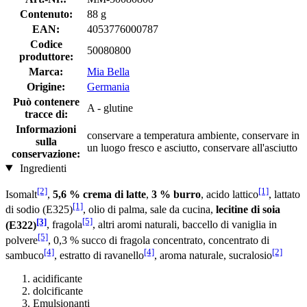
Contenuto:
88 g
EAN:
4053776000787
Codice
50080800
produttore:
Marca:
Mia Bella
Origine:
Germania
Può contenere
A - glutine
tracce di:
Informazioni
conservare a temperatura ambiente, conservare in
sulla
un luogo fresco e asciutto, conservare all'asciutto
conservazione:
Ingredienti
[2]
[1]
Isomalt
,
5,6 % crema di latte
,
3 % burro
, acido lattico
, lattato
[1]
di sodio (E325)
, olio di palma, sale da cucina,
lecitine di soia
[3]
[5]
(E322)
, fragola
, altri aromi naturali, baccello di vaniglia in
[5]
polvere
, 0,3 % succo di fragola concentrato, concentrato di
[4]
[4]
[2]
sambuco
, estratto di ravanello
, aroma naturale, sucralosio
acidificante
dolcificante
Emulsionanti