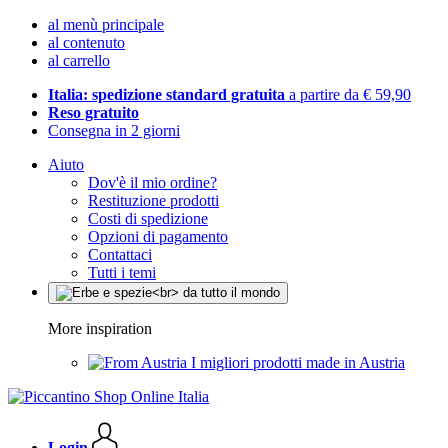
al menù principale
al contenuto
al carrello
Italia: spedizione standard gratuita
a partire da € 59,90
Reso gratuito
Consegna in 2 giorni
Aiuto
Dov'è il mio ordine?
Restituzione prodotti
Costi di spedizione
Opzioni di pagamento
Contattaci
Tutti i temi
More inspiration
I migliori prodotti made in Austria
Login