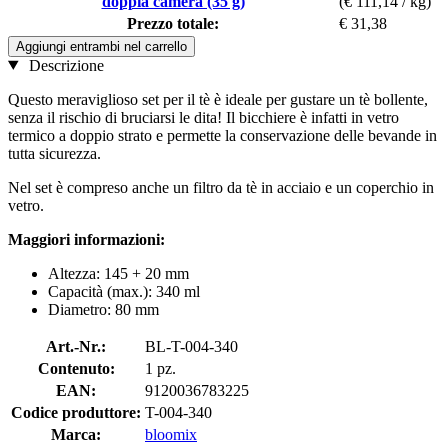
doppia camera (35 g)
(€ 111,14 / kg)
Prezzo totale:
€ 31,38
Aggiungi entrambi nel carrello
Descrizione
Questo meraviglioso set per il tè è ideale per gustare un tè bollente,
senza il rischio di bruciarsi le dita! Il bicchiere è infatti in vetro
termico a doppio strato e permette la conservazione delle bevande in
tutta sicurezza.
Nel set è compreso anche un filtro da tè in acciaio e un coperchio in
vetro.
Maggiori informazioni:
Altezza: 145 + 20 mm
Capacità (max.): 340 ml
Diametro: 80 mm
Art.-Nr.:
BL-T-004-340
Contenuto:
1 pz.
EAN:
9120036783225
Codice produttore:
T-004-340
Marca:
bloomix