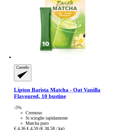
Carrello
Lipton
Barista Matcha -​ Oat Vanilla
Flavoured, 10 bustine
-5%
Cremoso
Si scioglie rapidamente
Matcha puro
€ 4,36
€ 4,59
(€ 38,58 / kg)