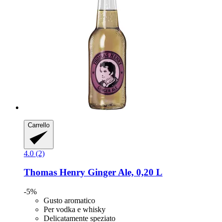
Carrello
4.0 (2)
Thomas Henry
Ginger Ale, 0,20 L
-5%
Gusto aromatico
Per vodka e whisky
Delicatamente speziato