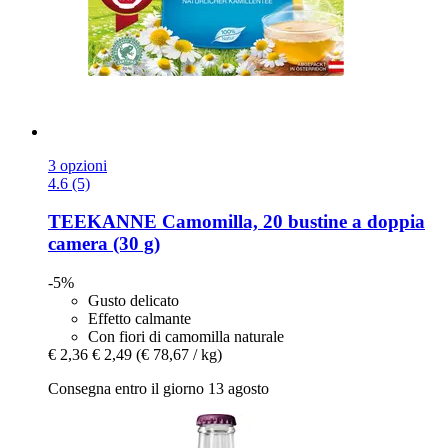
3 opzioni
4.6 (5)
TEEKANNE
Camomilla, 20 bustine a doppia
camera (30 g)
-5%
Gusto delicato
Effetto calmante
Con fiori di camomilla naturale
€ 2,36
€ 2,49
(€ 78,67 / kg)
Consegna entro il giorno 13 agosto