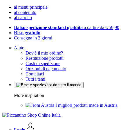
al menù principale
al contenuto
al carrello
Italia: spedizione standard gratuita
a partire da € 59,90
Reso gratuito
Consegna in 2 giorni
Aiuto
Dov'è il mio ordine?
Restituzione prodotti
Costi di spedizione
Opzioni di pagamento
Contattaci
Tutti i temi
More inspiration
I migliori prodotti made in Austria
Login