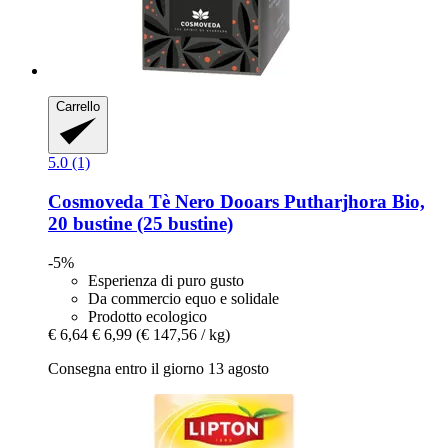
Carrello
5.0 (1)
Cosmoveda
Tè Nero Dooars Putharjhora Bio,
20 bustine (25 bustine)
-5%
Esperienza di puro gusto
Da commercio equo e solidale
Prodotto ecologico
€ 6,64
€ 6,99
(€ 147,56 / kg)
Consegna entro il giorno 13 agosto