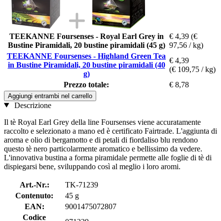
TEEKANNE Foursenses - Royal Earl Grey in
€ 4,39
(€
Bustine Piramidali, 20 bustine piramidali (45 g)
97,56 / kg)
TEEKANNE Foursenses - Highland Green Tea
€ 4,39
in Bustine Piramidali, 20 bustine piramidali (40
(€ 109,75 / kg)
g)
Prezzo totale:
€ 8,78
Aggiungi entrambi nel carrello
Descrizione
Il tè Royal Earl Grey della line Foursenses viene accuratamente
raccolto e selezionato a mano ed è certificato Fairtrade. L'aggiunta di
aroma e olio di bergamotto e di petali di fiordaliso blu rendono
questo tè nero particolarmente aromatico e bellissimo da vedere.
L'innovativa bustina a forma piramidale permette alle foglie di tè di
dispiegarsi bene, sviluppando così al meglio i loro aromi.
Art.-Nr.:
TK-71239
Contenuto:
45 g
EAN:
9001475072807
Codice