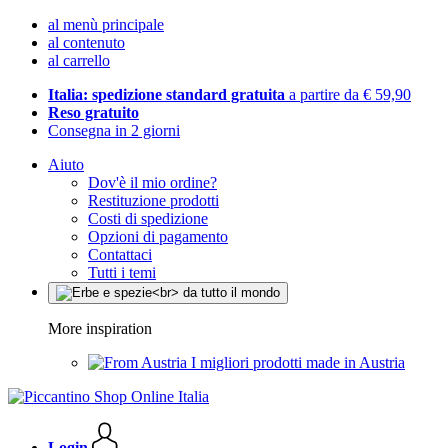
al menù principale
al contenuto
al carrello
Italia: spedizione standard gratuita
a partire da € 59,90
Reso gratuito
Consegna in 2 giorni
Aiuto
Dov'è il mio ordine?
Restituzione prodotti
Costi di spedizione
Opzioni di pagamento
Contattaci
Tutti i temi
More inspiration
I migliori prodotti made in Austria
Login