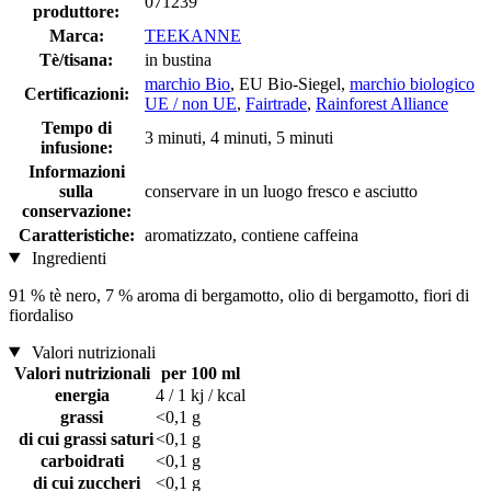
071239
produttore:
Marca:
TEEKANNE
Tè/tisana:
in bustina
marchio Bio
, EU Bio-Siegel,
marchio biologico
Certificazioni:
UE / non UE
,
Fairtrade
,
Rainforest Alliance
Tempo di
3 minuti, 4 minuti, 5 minuti
infusione:
Informazioni
sulla
conservare in un luogo fresco e asciutto
conservazione:
Caratteristiche:
aromatizzato, contiene caffeina
Ingredienti
91 % tè nero, 7 % aroma di bergamotto, olio di bergamotto, fiori di
fiordaliso
Valori nutrizionali
Valori nutrizionali
per 100 ml
energia
4 / 1 kj / kcal
grassi
<0,1 g
di cui grassi saturi
<0,1 g
carboidrati
<0,1 g
di cui zuccheri
<0,1 g