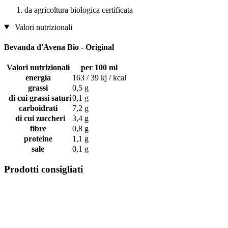
da agricoltura biologica certificata
Valori nutrizionali
Bevanda d'Avena Bio - Original
Valori nutrizionali
per 100 ml
energia
163 / 39 kj / kcal
grassi
0,5 g
di cui grassi saturi
0,1 g
carboidrati
7,2 g
di cui zuccheri
3,4 g
fibre
0,8 g
proteine
1,1 g
sale
0,1 g
Prodotti consigliati