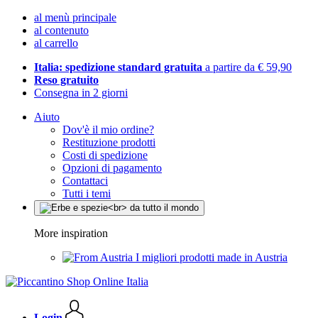
al menù principale
al contenuto
al carrello
Italia: spedizione standard gratuita
a partire da € 59,90
Reso gratuito
Consegna in 2 giorni
Aiuto
Dov'è il mio ordine?
Restituzione prodotti
Costi di spedizione
Opzioni di pagamento
Contattaci
Tutti i temi
More inspiration
I migliori prodotti made in Austria
Login