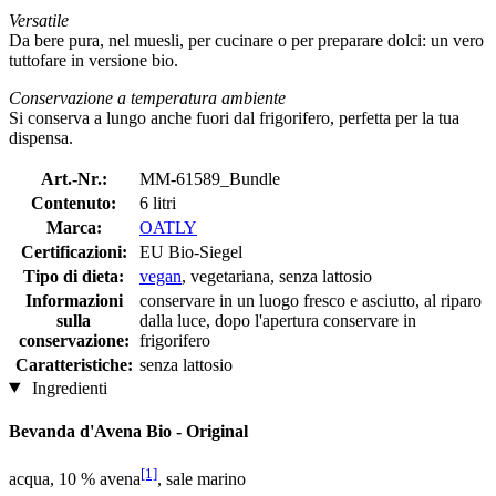
Versatile
Da bere pura, nel muesli, per cucinare o per preparare dolci: un vero
tuttofare in versione bio.
Conservazione a temperatura ambiente
Si conserva a lungo anche fuori dal frigorifero, perfetta per la tua
dispensa.
Art.-Nr.:
MM-61589_Bundle
Contenuto:
6 litri
Marca:
OATLY
Certificazioni:
EU Bio-Siegel
Tipo di dieta:
vegan
, vegetariana, senza lattosio
Informazioni
conservare in un luogo fresco e asciutto, al riparo
sulla
dalla luce, dopo l'apertura conservare in
conservazione:
frigorifero
Caratteristiche:
senza lattosio
Ingredienti
Bevanda d'Avena Bio - Original
[1]
acqua, 10 % avena
, sale marino