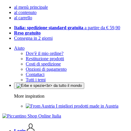
al menù principale
al contenuto
al carrello
Italia: spedizione standard gratuita
a partire da € 59,90
Reso gratuito
Consegna in 2 giorni
Aiuto
Dov'è il mio ordine?
Restituzione prodotti
Costi di spedizione
Opzioni di pagamento
Contattaci
Tutti i temi
More inspiration
I migliori prodotti made in Austria
Login