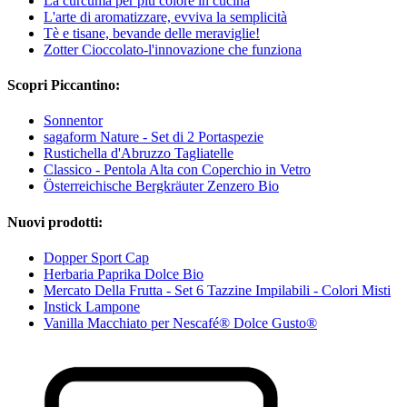
La curcuma per più colore in cucina
L'arte di aromatizzare, evviva la semplicità
Tè e tisane, bevande delle meraviglie!
Zotter Cioccolato-l'innovazione che funziona
Scopri Piccantino:
Sonnentor
sagaform Nature - Set di 2 Portaspezie
Rustichella d'Abruzzo Tagliatelle
Classico - Pentola Alta con Coperchio in Vetro
Österreichische Bergkräuter Zenzero Bio
Nuovi prodotti:
Dopper Sport Cap
Herbaria Paprika Dolce Bio
Mercato Della Frutta - Set 6 Tazzine Impilabili - Colori Misti
Instick Lampone
Vanilla Macchiato per Nescafé® Dolce Gusto®