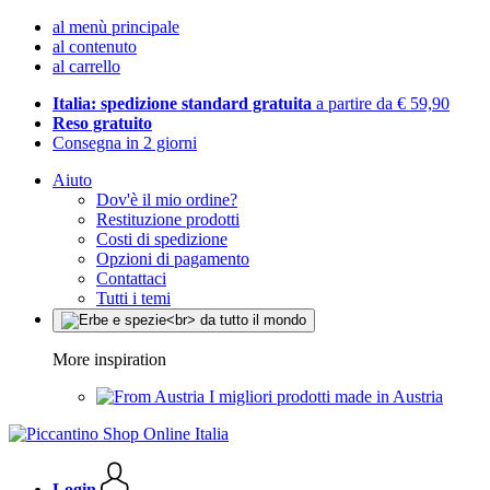
al menù principale
al contenuto
al carrello
Italia: spedizione standard gratuita
a partire da € 59,90
Reso gratuito
Consegna in 2 giorni
Aiuto
Dov'è il mio ordine?
Restituzione prodotti
Costi di spedizione
Opzioni di pagamento
Contattaci
Tutti i temi
More inspiration
I migliori prodotti made in Austria
Login