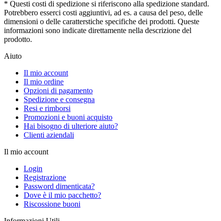
* Questi costi di spedizione si riferiscono alla spedizione standard.
Potrebbero esserci costi aggiuntivi, ad es. a causa del peso, delle
dimensioni o delle caratterstiche specifiche dei prodotti. Queste
informazioni sono indicate direttamente nella descrizione del
prodotto.
Aiuto
Il mio account
Il mio ordine
Opzioni di pagamento
Spedizione e consegna
Resi e rimborsi
Promozioni e buoni acquisto
Hai bisogno di ulteriore aiuto?
Clienti aziendali
Il mio account
Login
Registrazione
Password dimenticata?
Dove è il mio pacchetto?
Riscossione buoni
Informazioni Utili