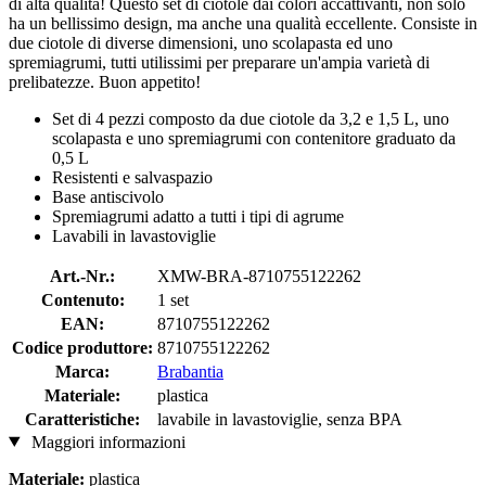
di alta qualità! Questo set di ciotole dai colori accattivanti, non solo
ha un bellissimo design, ma anche una qualità eccellente. Consiste in
due ciotole di diverse dimensioni, uno scolapasta ed uno
spremiagrumi, tutti utilissimi per preparare un'ampia varietà di
prelibatezze. Buon appetito!
Set di 4 pezzi composto da due ciotole da 3,2 e 1,5 L, uno
scolapasta e uno spremiagrumi con contenitore graduato da
0,5 L
Resistenti e salvaspazio
Base antiscivolo
Spremiagrumi adatto a tutti i tipi di agrume
Lavabili in lavastoviglie
Art.-Nr.:
XMW-BRA-8710755122262
Contenuto:
1 set
EAN:
8710755122262
Codice produttore:
8710755122262
Marca:
Brabantia
Materiale:
plastica
Caratteristiche:
lavabile in lavastoviglie, senza BPA
Maggiori informazioni
Materiale:
plastica