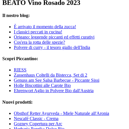
BEATO Vino Rosado 2023
Il nostro blog:
È arrivato il momento della zucca!
I classici peccati in cucina!
Origano: leggende piccanti ed effetti curativi
Cos'era la rotta delle spezie?
Polvere di curry - il tesoro giallo dell'India
Scopri Piccantino:
RIESS
Zassenhaus Coltelli da Bistecca, Set di 2
Genuss am See Salsa Barbecue - Piccante Sissi
Holle Biscottini alle Carote Bio
Ehrenwort Aglio in Polvere Bio dall'Austria
Nuovi prodotti:
Obsthof Retter Ayurveda - Miele Naturale all'Aronia
Nescafé Classic - Crema
Gozney Copertura per Arc
Herbaria Paprika Dolce Bio