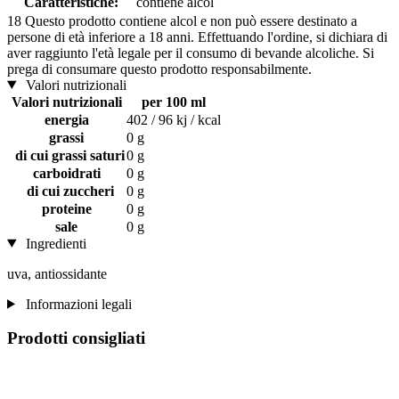
Caratteristiche:
contiene alcol
18
Questo prodotto contiene alcol e non può essere destinato a
persone di età inferiore a 18 anni. Effettuando l'ordine, si dichiara di
aver raggiunto l'età legale per il consumo di bevande alcoliche. Si
prega di consumare questo prodotto responsabilmente.
Valori nutrizionali
Valori nutrizionali
per 100 ml
energia
402 / 96 kj / kcal
grassi
0 g
di cui grassi saturi
0 g
carboidrati
0 g
di cui zuccheri
0 g
proteine
0 g
sale
0 g
Ingredienti
uva, antiossidante
Informazioni legali
Prodotti consigliati