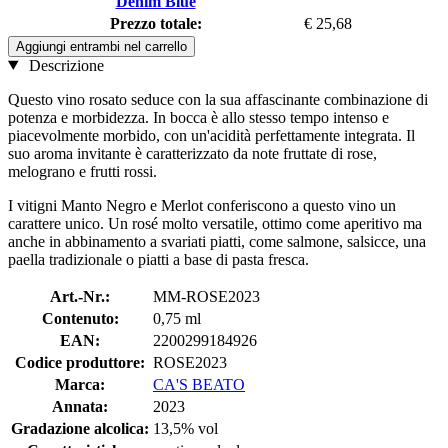
Denim Blue
Prezzo totale:
€ 25,68
Aggiungi entrambi nel carrello
Descrizione
Questo vino rosato seduce con la sua affascinante combinazione di
potenza e morbidezza. In bocca è allo stesso tempo intenso e
piacevolmente morbido, con un'acidità perfettamente integrata. Il
suo aroma invitante è caratterizzato da note fruttate di rose,
melograno e frutti rossi.
I vitigni Manto Negro e Merlot conferiscono a questo vino un
carattere unico. Un rosé molto versatile, ottimo come aperitivo ma
anche in abbinamento a svariati piatti, come salmone, salsicce, una
paella tradizionale o piatti a base di pasta fresca.
Art.-Nr.:
MM-ROSE2023
Contenuto:
0,75 ml
EAN:
2200299184926
Codice produttore:
ROSE2023
Marca:
CA'S BEATO
Annata:
2023
Gradazione alcolica:
13,5% vol