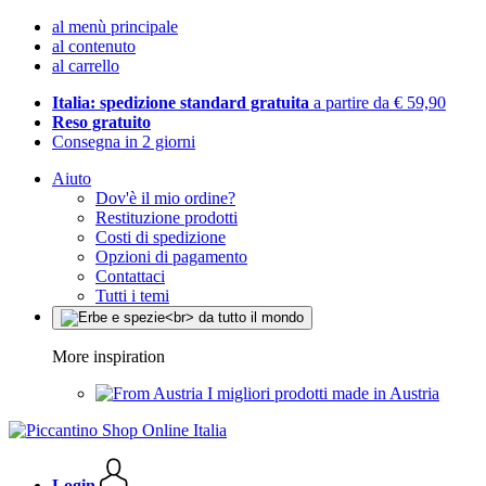
al menù principale
al contenuto
al carrello
Italia: spedizione standard gratuita
a partire da € 59,90
Reso gratuito
Consegna in 2 giorni
Aiuto
Dov'è il mio ordine?
Restituzione prodotti
Costi di spedizione
Opzioni di pagamento
Contattaci
Tutti i temi
More inspiration
I migliori prodotti made in Austria
Login