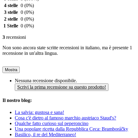
4 stelle
0
(0%)
3 stelle
0
(0%)
2 stelle
0
(0%)
1 Stelle
0
(0%)
3
recensioni
Non sono ancora state scritte recensioni in italiano, ma è presente 1
recensione in un'altra lingua.
Mostra
Nessuna recensione disponibile.
Scrivi la prima recensione su questo prodotto!
Il nostro blog:
La salvia: gustosa e sana!
Cosa c'è dietro al famoso marchio austriaco Staud's?
Qualche fatto curioso sul peperoncino
Una popolare ricetta dalla Repubblica Ceca: Bramboráčky
Basilico, il re del Mediterraneo!