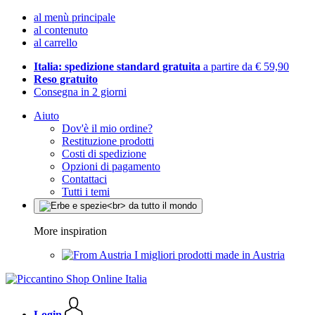
al menù principale
al contenuto
al carrello
Italia: spedizione standard gratuita
a partire da € 59,90
Reso gratuito
Consegna in 2 giorni
Aiuto
Dov'è il mio ordine?
Restituzione prodotti
Costi di spedizione
Opzioni di pagamento
Contattaci
Tutti i temi
More inspiration
I migliori prodotti made in Austria
Login