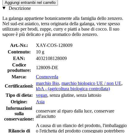
Aggiungi entrambi nel carrello
Descrizione
La galanga appartiene botanicamente alla famiglia dello zenzero.
Nel sud-est asiatico, terra originaria della galanga, viene spesso
utilizzato per brodi, zuppe, curry e piatti a base di cocco. Il suo
sapore è più delicato e più aromatico dello zenzero.
Art.-Nr.:
XAY-COS-128009
Contenuto:
10 g
EAN:
4032108128009
Codice
128009-DE
produttore:
Marca:
Cosmoveda
marchio Bio
,
marchio biologico UE / non UE
,
Certificazioni:
kbA - (agricoltura biologica controllata)
Tipo di dieta:
vegan
, senza glutine, senza lattosio
Origine:
Asia
Informazioni
conservare al riparo dalla luce, conservare
sulla
all'asciutto
conservazione:
A causa di un rilancio del prodotto, l'imballaggio
Rilancio di
o l'etichetta del prodotto consegnato potrebbero