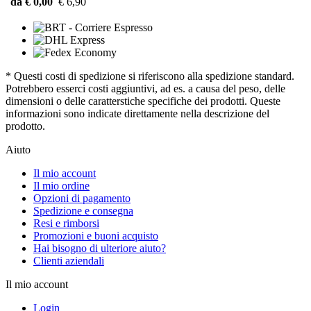
da € 0,00
€ 6,90
* Questi costi di spedizione si riferiscono alla spedizione standard.
Potrebbero esserci costi aggiuntivi, ad es. a causa del peso, delle
dimensioni o delle caratterstiche specifiche dei prodotti. Queste
informazioni sono indicate direttamente nella descrizione del
prodotto.
Aiuto
Il mio account
Il mio ordine
Opzioni di pagamento
Spedizione e consegna
Resi e rimborsi
Promozioni e buoni acquisto
Hai bisogno di ulteriore aiuto?
Clienti aziendali
Il mio account
Login