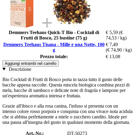
Demmers Teehaus Quick-T Bio - Cocktail di
€ 5,59
(€
Frutti di Bosco, 25 bustine (75 g)
74,53 / kg)
Demmers Teehaus Tisana - Mille e una Notte, 100
€ 7,49
g
(€ 74,90 / kg)
Prezzo totale:
€ 13,08
Aggiungi entrambi nel carrello
Descrizione
Bio Cocktail di Frutti di Bosco porta in tazza tutto il gusto delle
bacche appena raccolte. Questa miscela biologica combina pezzi di
mela, bacche di sambuco e delicate note di fragola e lampone per
un'esperienza aromatica intensa e fruttata.
Grazie all'ibisco e alla rosa canina, l'infuso si presenta con un
intenso colore rosso porpora e conquista con una vivace nota acidula
che si abbina perfettamente a miele o zucchero candito. Ideale per
una pausa all'insegna del gusto in qualsiasi momento della giornata.
Art.-Nr.:
DT-50273