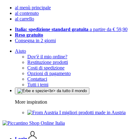
al menù principale
al contenuto
al carrello
Italia: spedizione standard gratuita
a partire da € 59,90
Reso gratuito
Consegna in 2 giorni
Aiuto
Dov'è il mio ordine?
Restituzione prodotti
Costi di spedizione
Opzioni di pagamento
Contattaci
Tutti i temi
More inspiration
I migliori prodotti made in Austria
Login