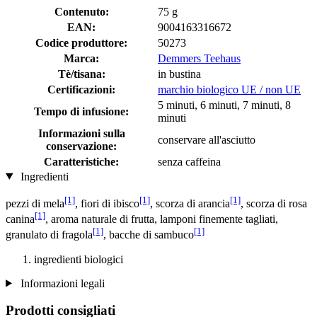
Contenuto:
75 g
EAN:
9004163316672
Codice produttore:
50273
Marca:
Demmers Teehaus
Tè/tisana:
in bustina
Certificazioni:
marchio biologico UE / non UE
5 minuti, 6 minuti, 7 minuti, 8
Tempo di infusione:
minuti
Informazioni sulla
conservare all'asciutto
conservazione:
Caratteristiche:
senza caffeina
Ingredienti
[1]
[1]
[1]
pezzi di mela
, fiori di ibisco
, scorza di arancia
, scorza di rosa
[1]
canina
, aroma naturale di frutta, lamponi finemente tagliati,
[1]
[1]
granulato di fragola
, bacche di sambuco
ingredienti biologici
Informazioni legali
Prodotti consigliati