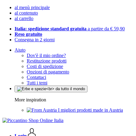
al menù principale
al contenuto
al carrello
Italia: spedizione standard gratuita
a partire da € 59,90
Reso gratuito
Consegna in 2 giorni
Aiuto
Dov'è il mio ordine?
Restituzione prodotti
Costi di spedizione
Opzioni di pagamento
Contattaci
Tutti i temi
More inspiration
I migliori prodotti made in Austria
Login