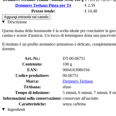
Demmers Teehaus Pinza per Tè
€ 2,59
Prezzo totale:
€ 10,48
Aggiungi entrambi nel carrello
Descrizione
Questa tisana della buonanotte è la scelta ideale per concludere la giorn
canina e scorze d'arancia. Un tocco di lemongrass dona una piacevole f
Il risultato è un profilo aromatico armonioso e delicato, completament
dormire.
Art.-Nr.:
DT-00-06751
Contenuto:
100 g
EAN:
9004163980194
Codice produttore:
00-06751
Marca:
Demmers Teehaus
Tè/tisana:
sfuso
Tempo di infusione:
5 minuti, 6 minuti, 7 minuti, 8 m
Informazioni sulla conservazione:
conservare all'asciutto
Caratteristiche:
senza caffeina
Ingredienti