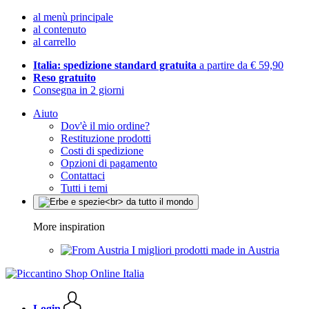
al menù principale
al contenuto
al carrello
Italia: spedizione standard gratuita
a partire da € 59,90
Reso gratuito
Consegna in 2 giorni
Aiuto
Dov'è il mio ordine?
Restituzione prodotti
Costi di spedizione
Opzioni di pagamento
Contattaci
Tutti i temi
More inspiration
I migliori prodotti made in Austria
Login