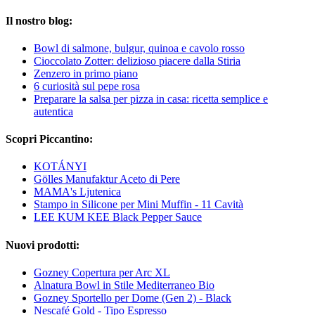
Il nostro blog:
Bowl di salmone, bulgur, quinoa e cavolo rosso
Cioccolato Zotter: delizioso piacere dalla Stiria
Zenzero in primo piano
6 curiosità sul pepe rosa
Preparare la salsa per pizza in casa: ricetta semplice e
autentica
Scopri Piccantino:
KOTÁNYI
Gölles Manufaktur Aceto di Pere
MAMA's Ljutenica
Stampo in Silicone per Mini Muffin - 11 Cavità
LEE KUM KEE Black Pepper Sauce
Nuovi prodotti:
Gozney Copertura per Arc XL
Alnatura Bowl in Stile Mediterraneo Bio
Gozney Sportello per Dome (Gen 2) - Black
Nescafé Gold - Tipo Espresso