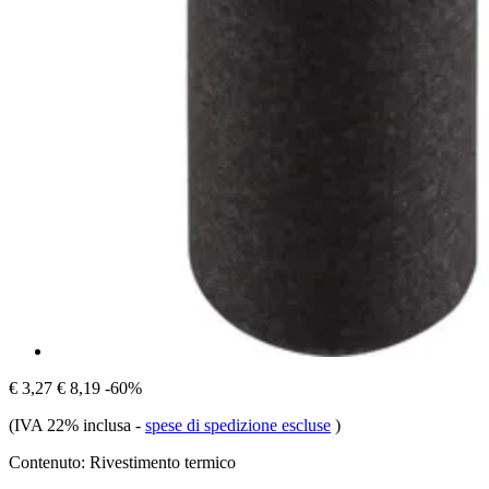
€ 3,27
€ 8,19
-60%
(IVA 22% inclusa
-
spese di spedizione escluse
)
Contenuto:
Rivestimento termico