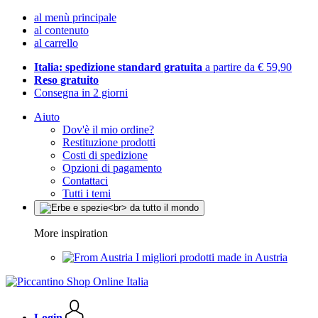
al menù principale
al contenuto
al carrello
Italia: spedizione standard gratuita
a partire da € 59,90
Reso gratuito
Consegna in 2 giorni
Aiuto
Dov'è il mio ordine?
Restituzione prodotti
Costi di spedizione
Opzioni di pagamento
Contattaci
Tutti i temi
More inspiration
I migliori prodotti made in Austria
Login