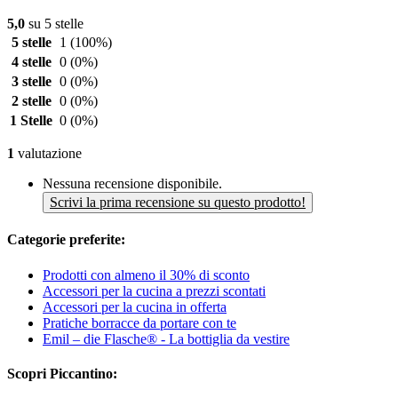
5,0
su 5 stelle
5 stelle
1
(100%)
4 stelle
0
(0%)
3 stelle
0
(0%)
2 stelle
0
(0%)
1 Stelle
0
(0%)
1
valutazione
Nessuna recensione disponibile.
Scrivi la prima recensione su questo prodotto!
Categorie preferite:
Prodotti con almeno il 30% di sconto
Accessori per la cucina a prezzi scontati
Accessori per la cucina in offerta
Pratiche borracce da portare con te
Emil – die Flasche® - La bottiglia da vestire
Scopri Piccantino: