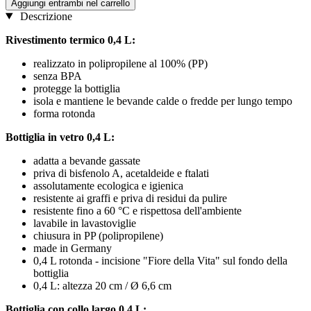
Aggiungi entrambi nel carrello
Descrizione
Rivestimento termico 0,4 L:
realizzato in polipropilene al 100% (PP)
senza BPA
protegge la bottiglia
isola e mantiene le bevande calde o fredde per lungo tempo
forma rotonda
Bottiglia in vetro 0,4 L:
adatta a bevande gassate
priva di bisfenolo A, acetaldeide e ftalati
assolutamente ecologica e igienica
resistente ai graffi e priva di residui da pulire
resistente fino a 60 °C e rispettosa dell'ambiente
lavabile in lavastoviglie
chiusura in PP (polipropilene)
made in Germany
0,4 L rotonda - incisione "Fiore della Vita" sul fondo della
bottiglia
0,4 L: altezza 20 cm / Ø 6,6 cm
Bottiglia con collo largo 0,4 L: