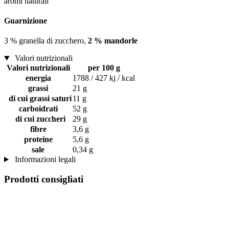
aromi naturali
Guarnizione
3 % granella di zucchero,
2 % mandorle
Valori nutrizionali
Valori nutrizionali
per 100 g
energia
1788 / 427 kj / kcal
grassi
21 g
di cui grassi saturi
11 g
carboidrati
52 g
di cui zuccheri
29 g
fibre
3,6 g
proteine
5,6 g
sale
0,34 g
Informazioni legali
Prodotti consigliati