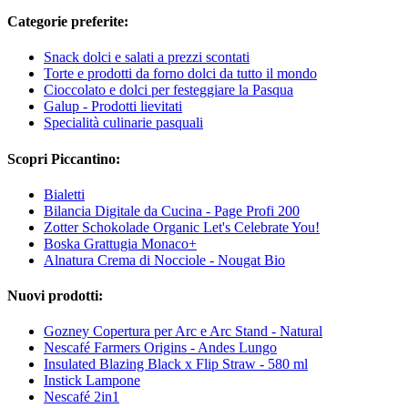
Categorie preferite:
Snack dolci e salati a prezzi scontati
Torte e prodotti da forno dolci da tutto il mondo
Cioccolato e dolci per festeggiare la Pasqua
Galup - Prodotti lievitati
Specialità culinarie pasquali
Scopri Piccantino:
Bialetti
Bilancia Digitale da Cucina - Page Profi 200
Zotter Schokolade Organic Let's Celebrate You!
Boska Grattugia Monaco+
Alnatura Crema di Nocciole - Nougat Bio
Nuovi prodotti:
Gozney Copertura per Arc e Arc Stand - Natural
Nescafé Farmers Origins - Andes Lungo
Insulated Blazing Black x Flip Straw - 580 ml
Instick Lampone
Nescafé 2in1