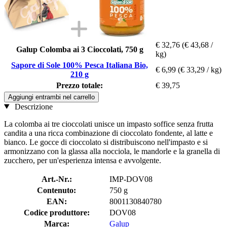
€ 32,76
(€ 43,68 /
Galup Colomba ai 3 Cioccolati, 750 g
kg)
Sapore di Sole 100% Pesca Italiana Bio,
€ 6,99
(€ 33,29 / kg)
210 g
Prezzo totale:
€ 39,75
Aggiungi entrambi nel carrello
Descrizione
La colomba ai tre cioccolati unisce un impasto soffice senza frutta
candita a una ricca combinazione di cioccolato fondente, al latte e
bianco. Le gocce di cioccolato si distribuiscono nell'impasto e si
armonizzano con la glassa alla nocciola, le mandorle e la granella di
zucchero, per un'esperienza intensa e avvolgente.
Art.-Nr.:
IMP-DOV08
Contenuto:
750 g
EAN:
8001130840780
Codice produttore:
DOV08
Marca:
Galup