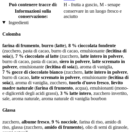
Può contenere tracce di:
H - frutta a guscio, M - senape
Informazioni sulla
conservare in un luogo fresco e
conservazione:
asciutto
Ingredienti
Colomba
farina di frumento
,
burro
(
latte
),
8 % cioccolata fondente
(zucchero, pasta di cacao, burro di cacao, emulsionante (
lecitina di
soia
)),
7 % cioccolato al latte
(zucchero,
latte intero in polvere
,
burro di cacao, pasta di cacao,
siero in polvere
,
latte scremato in
polvere
, emulsionante (
lecitina di soia
)), aroma di vaniglia,
7 % gocce di cioccolato bianco
(zucchero,
latte intero in polvere
,
burro di cacao,
latte scremato in polvere
, emulsionante (
lecitina di
soia
)), aroma di vaniglia, zucchero,
tuorlo d'uovo fresco
,
lievito
madre naturale
(
farina di frumento
, acqua), emulsionanti (mono-
e digliceridi degli acidi grassi),
3 % latte intero
, zucchero invertito,
sale, aroma naturale, aroma naturale di vaniglia bourbon
Glassa
zucchero,
albume fresco
,
9 % nocciole
, farina di riso, amido di
riso, glassa (zucchero,
amido di frumento
), olio di semi di girasole,