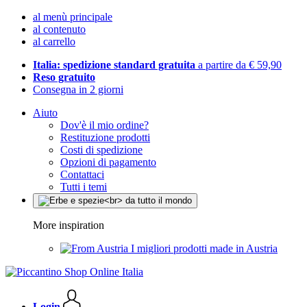
al menù principale
al contenuto
al carrello
Italia: spedizione standard gratuita
a partire da € 59,90
Reso gratuito
Consegna in 2 giorni
Aiuto
Dov'è il mio ordine?
Restituzione prodotti
Costi di spedizione
Opzioni di pagamento
Contattaci
Tutti i temi
More inspiration
I migliori prodotti made in Austria
Login