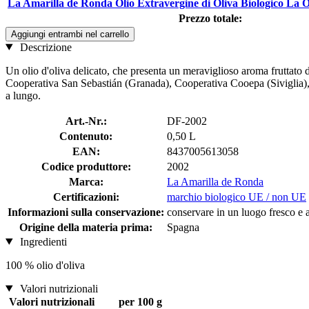
La Amarilla de Ronda Olio Extravergine di Oliva Biologico La O
Prezzo totale:
Aggiungi entrambi nel carrello
Descrizione
Un olio d'oliva delicato, che presenta un meraviglioso aroma fruttato di
Cooperativa San Sebastián (Granada), Cooperativa Cooepa (Siviglia),
a lungo.
Art.-Nr.:
DF-2002
Contenuto:
0,50 L
EAN:
8437005613058
Codice produttore:
2002
Marca:
La Amarilla de Ronda
Certificazioni:
marchio biologico UE / non UE
Informazioni sulla conservazione:
conservare in un luogo fresco e as
Origine della materia prima:
Spagna
Ingredienti
100 % olio d'oliva
Valori nutrizionali
Valori nutrizionali
per 100 g