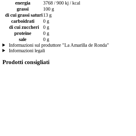
energia
3768 / 900 kj / kcal
grassi
100 g
di cui grassi saturi
13 g
carboidrati
0 g
di cui zuccheri
0 g
proteine
0 g
sale
0 g
Informazioni sul produttore "La Amarilla de Ronda"
Informazioni legali
Prodotti consigliati