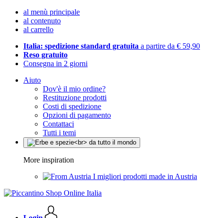
al menù principale
al contenuto
al carrello
Italia: spedizione standard gratuita
a partire da € 59,90
Reso gratuito
Consegna in 2 giorni
Aiuto
Dov'è il mio ordine?
Restituzione prodotti
Costi di spedizione
Opzioni di pagamento
Contattaci
Tutti i temi
More inspiration
I migliori prodotti made in Austria
Login