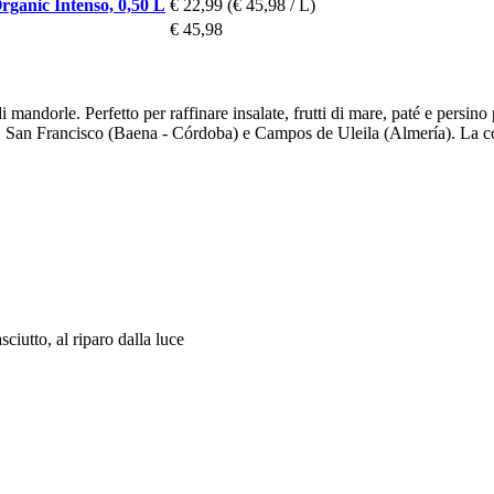
rganic Intenso, 0,50 L
€ 22,99
(€ 45,98 / L)
€ 45,98
 mandorle. Perfetto per raffinare insalate, frutti di mare, paté e persino
 San Francisco (Baena - Córdoba) e Campos de Uleila (Almería). La con
ciutto, al riparo dalla luce