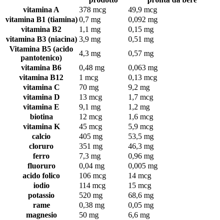
vitamina A
378 mcg
49,9 mcg
vitamina B1 (tiamina)
0,7 mg
0,092 mg
vitamina B2
1,1 mg
0,15 mg
vitamina B3 (niacina)
3,9 mg
0,51 mg
Vitamina B5 (acido
4,3 mg
0,57 mg
pantotenico)
vitamina B6
0,48 mg
0,063 mg
vitamina B12
1 mcg
0,13 mcg
vitamina C
70 mg
9,2 mg
vitamina D
13 mcg
1,7 mcg
vitamina E
9,1 mg
1,2 mg
biotina
12 mcg
1,6 mcg
vitamina K
45 mcg
5,9 mcg
calcio
405 mg
53,5 mg
cloruro
351 mg
46,3 mg
ferro
7,3 mg
0,96 mg
fluoruro
0,04 mg
0,005 mg
acido folico
106 mcg
14 mcg
iodio
114 mcg
15 mcg
potassio
520 mg
68,6 mg
rame
0,38 mg
0,05 mg
magnesio
50 mg
6,6 mg