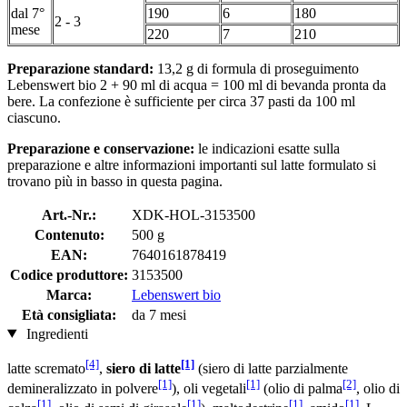
dal 7°
190
6
180
2 - 3
mese
220
7
210
Preparazione standard:
13,2 g di formula di proseguimento
Lebenswert bio 2 + 90 ml di acqua = 100 ml di bevanda pronta da
bere. La confezione è sufficiente per circa 37 pasti da 100 ml
ciascuno.
Preparazione e conservazione:
le indicazioni esatte sulla
preparazione e altre informazioni importanti sul latte formulato si
trovano più in basso in questa pagina.
Art.-Nr.:
XDK-HOL-3153500
Contenuto:
500 g
EAN:
7640161878419
Codice produttore:
3153500
Marca:
Lebenswert bio
Età consigliata:
da 7 mesi
Ingredienti
[4]
[1]
latte scremato
,
siero di latte
(siero di latte parzialmente
[1]
[1]
[2]
demineralizzato in polvere
), oli vegetali
(olio di palma
, olio di
[1]
[1]
[1]
[1]