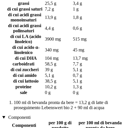
grassi
25,5 g
3,4 g
di cui grassi saturi
7,2 g
1 g
di cui acidi grassi
13,9 g
1,8 g
monoinsaturi
di cui acidi grassi
4,4 g
0,6 g
polinsaturi
di cui LA (acido
3900 mg
515 mg
linoleico)
di cui acido α-
340 mg
45 mg
linolenico
di cui DHA
104 mg
13,7 mg
carboidrati
58,5 g
7,7 g
di cui zuccheri
39 g
5,1 g
di cui amido
5,1 g
0,7 g
di cui lattosio
38,5 g
5,1 g
proteine
10,2 g
1,3 g
sale
0 g
0 g
100 ml di bevanda pronta da bere = 13,2 g di latte di
proseguimento Lebenswert bio 2 + 90 ml di acqua
Componenti
per 100 g di
per 100 ml di bevanda
Componenti
prodotto
pronta da bere