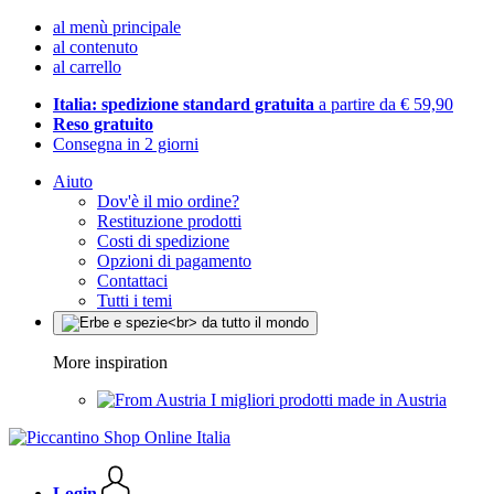
al menù principale
al contenuto
al carrello
Italia: spedizione standard gratuita
a partire da € 59,90
Reso gratuito
Consegna in 2 giorni
Aiuto
Dov'è il mio ordine?
Restituzione prodotti
Costi di spedizione
Opzioni di pagamento
Contattaci
Tutti i temi
More inspiration
I migliori prodotti made in Austria
Login