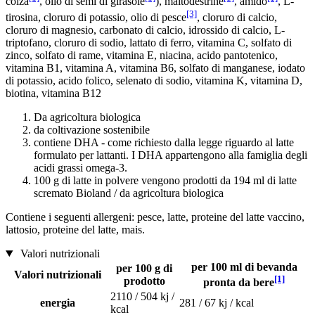
colza
, olio di semi di girasole
), maltodestrine
, amido
, L-
[3]
tirosina, cloruro di potassio, olio di pesce
, cloruro di calcio,
cloruro di magnesio, carbonato di calcio, idrossido di calcio, L-
triptofano, cloruro di sodio, lattato di ferro, vitamina C, solfato di
zinco, solfato di rame, vitamina E, niacina, acido pantotenico,
vitamina B1, vitamina A, vitamina B6, solfato di manganese, iodato
di potassio, acido folico, selenato di sodio, vitamina K, vitamina D,
biotina, vitamina B12
Da agricoltura biologica
da coltivazione sostenibile
contiene DHA - come richiesto dalla legge riguardo al latte
formulato per lattanti. I DHA appartengono alla famiglia degli
acidi grassi omega-3.
100 g di latte in polvere vengono prodotti da 194 ml di latte
scremato Bioland / da agricoltura biologica
Contiene i seguenti allergeni: pesce, latte, proteine del latte vaccino,
lattosio, proteine del latte, mais.
Valori nutrizionali
per 100 ml di bevanda
per 100 g di
Valori nutrizionali
[1]
prodotto
pronta da bere
2110 / 504 kj /
energia
281 / 67 kj / kcal
kcal