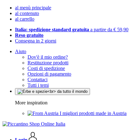
al menù principale
al contenuto
al carrello
Italia: spedizione standard gratuita
a partire da € 59,90
Reso gratuito
Consegna in 2 giorni
Aiuto
Dov'è il mio ordine?
Restituzione prodotti
Costi di spedizione
Opzioni di pagamento
Contattaci
Tutti i temi
More inspiration
I migliori prodotti made in Austria
Login