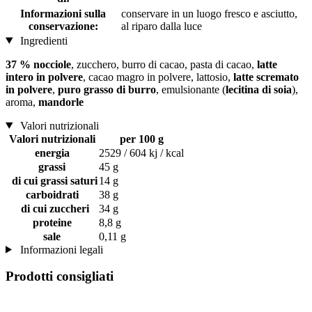
Informazioni sulla
conservare in un luogo fresco e asciutto,
conservazione:
al riparo dalla luce
Ingredienti
37 % nocciole
, zucchero, burro di cacao, pasta di cacao,
latte
intero in polvere
, cacao magro in polvere, lattosio,
latte scremato
in polvere
,
puro grasso di burro
, emulsionante (
lecitina di soia
),
aroma,
mandorle
Valori nutrizionali
Valori nutrizionali
per 100 g
energia
2529 / 604 kj / kcal
grassi
45 g
di cui grassi saturi
14 g
carboidrati
38 g
di cui zuccheri
34 g
proteine
8,8 g
sale
0,11 g
Informazioni legali
Prodotti consigliati