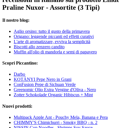
Praline Nuxor - Assortite (3 Tipi)
Il nostro blog:
Aglio orsino: tutto il gusto della primavera
Origano: leggende piccanti ed effetti curativi
L'arte di aromatizzare, evviva la semplicità
Biscotti allo zenzero candito
Muffin all'olio di mandorla e semi di papavero
Scopri Piccantino:
Darbo
KOTÁNYI Pepe Nero in Grani
ConFusion Pepe di Sichuan Verde
Greenomic Olio Extra Vergine d'Oliva - Nero
Zotter Schokolade Organic Hibiscus + Mint
Nuovi prodotti:
Multipack Apple Ant - Pouchy Mela, Banana e Pera
CHIMMY'S Chimichurri - Smoky BBQ - n. 2
NISSIN Cup Noodles - Shrimps Soy Sauce