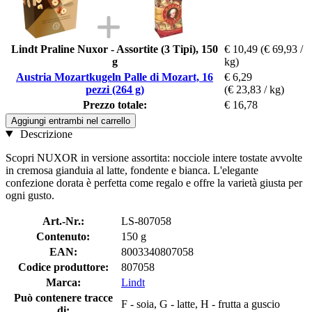
Lindt Praline Nuxor - Assortite (3 Tipi), 150
€ 10,49
(€ 69,93 /
g
kg)
Austria Mozartkugeln Palle di Mozart, 16
€ 6,29
pezzi (264 g)
(€ 23,83 / kg)
Prezzo totale:
€ 16,78
Aggiungi entrambi nel carrello
Descrizione
Scopri NUXOR in versione assortita: nocciole intere tostate avvolte
in cremosa gianduia al latte, fondente e bianca. L'elegante
confezione dorata è perfetta come regalo e offre la varietà giusta per
ogni gusto.
Art.-Nr.:
LS-807058
Contenuto:
150 g
EAN:
8003340807058
Codice produttore:
807058
Marca:
Lindt
Può contenere tracce
F - soia, G - latte, H - frutta a guscio
di: