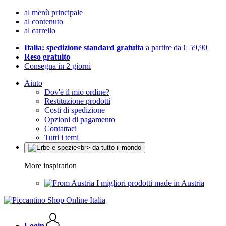
al menù principale
al contenuto
al carrello
Italia: spedizione standard gratuita
a partire da € 59,90
Reso gratuito
Consegna in 2 giorni
Aiuto
Dov'è il mio ordine?
Restituzione prodotti
Costi di spedizione
Opzioni di pagamento
Contattaci
Tutti i temi
More inspiration
I migliori prodotti made in Austria
Login