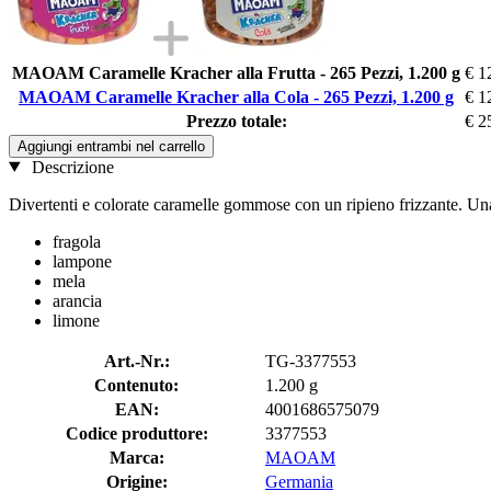
MAOAM Caramelle Kracher alla Frutta - 265 Pezzi, 1.200 g
€ 1
MAOAM Caramelle Kracher alla Cola - 265 Pezzi, 1.200 g
€ 1
Prezzo totale:
€ 2
Aggiungi entrambi nel carrello
Descrizione
Divertenti e colorate caramelle gommose con un ripieno frizzante. Una 
fragola
lampone
mela
arancia
limone
Art.-Nr.:
TG-3377553
Contenuto:
1.200 g
EAN:
4001686575079
Codice produttore:
3377553
Marca:
MAOAM
Origine:
Germania