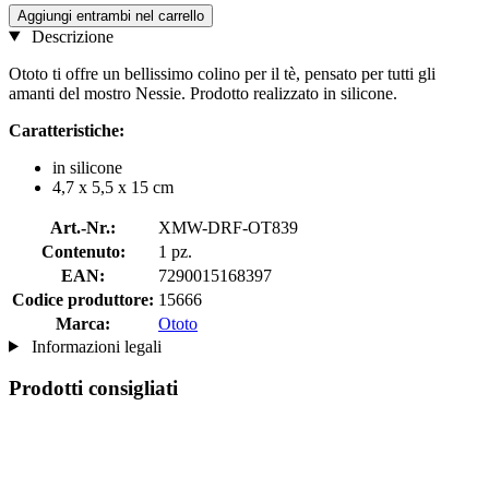
Aggiungi entrambi nel carrello
Descrizione
Ototo ti offre un bellissimo colino per il tè, pensato per tutti gli
amanti del mostro Nessie. Prodotto realizzato in silicone.
Caratteristiche:
in silicone
4,7 x 5,5 x 15 cm
Art.-Nr.:
XMW-DRF-OT839
Contenuto:
1 pz.
EAN:
7290015168397
Codice produttore:
15666
Marca:
Ototo
Informazioni legali
Prodotti consigliati