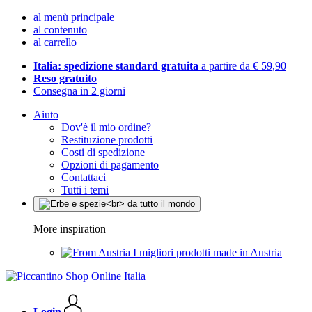
al menù principale
al contenuto
al carrello
Italia: spedizione standard gratuita
a partire da € 59,90
Reso gratuito
Consegna in 2 giorni
Aiuto
Dov'è il mio ordine?
Restituzione prodotti
Costi di spedizione
Opzioni di pagamento
Contattaci
Tutti i temi
More inspiration
I migliori prodotti made in Austria
Login