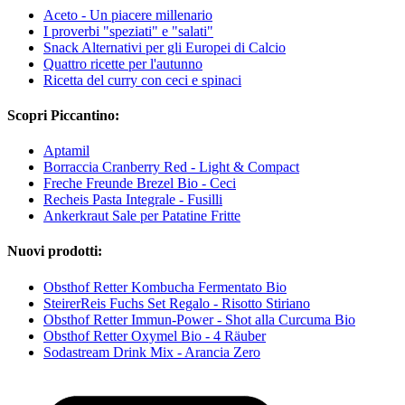
Aceto - Un piacere millenario
I proverbi "speziati" e "salati"
Snack Alternativi per gli Europei di Calcio
Quattro ricette per l'autunno
Ricetta del curry con ceci e spinaci
Scopri Piccantino:
Aptamil
Borraccia Cranberry Red - Light & Compact
Freche Freunde Brezel Bio - Ceci
Recheis Pasta Integrale - Fusilli
Ankerkraut Sale per Patatine Fritte
Nuovi prodotti:
Obsthof Retter Kombucha Fermentato Bio
SteirerReis Fuchs Set Regalo - Risotto Stiriano
Obsthof Retter Immun-Power - Shot alla Curcuma Bio
Obsthof Retter Oxymel Bio - 4 Räuber
Sodastream Drink Mix - Arancia Zero