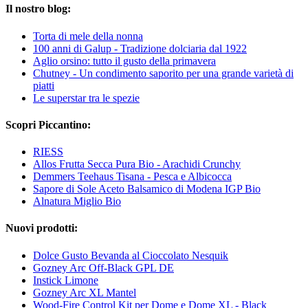
Il nostro blog:
Torta di mele della nonna
100 anni di Galup - Tradizione dolciaria dal 1922
Aglio orsino: tutto il gusto della primavera
Chutney - Un condimento saporito per una grande varietà di
piatti
Le superstar tra le spezie
Scopri Piccantino:
RIESS
Allos Frutta Secca Pura Bio - Arachidi Crunchy
Demmers Teehaus Tisana - Pesca e Albicocca
Sapore di Sole Aceto Balsamico di Modena IGP Bio
Alnatura Miglio Bio
Nuovi prodotti:
Dolce Gusto Bevanda al Cioccolato Nesquik
Gozney Arc Off-Black GPL DE
Instick Limone
Gozney Arc XL Mantel
Wood-Fire Control Kit per Dome e Dome XL - Black