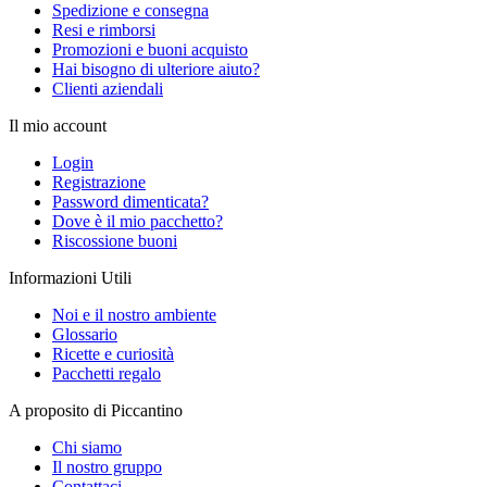
Spedizione e consegna
Resi e rimborsi
Promozioni e buoni acquisto
Hai bisogno di ulteriore aiuto?
Clienti aziendali
Il mio account
Login
Registrazione
Password dimenticata?
Dove è il mio pacchetto?
Riscossione buoni
Informazioni Utili
Noi e il nostro ambiente
Glossario
Ricette e curiosità
Pacchetti regalo
A proposito di Piccantino
Chi siamo
Il nostro gruppo
Contattaci