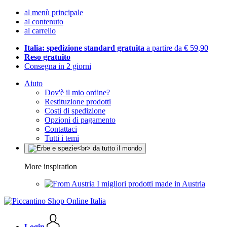
al menù principale
al contenuto
al carrello
Italia: spedizione standard gratuita
a partire da € 59,90
Reso gratuito
Consegna in 2 giorni
Aiuto
Dov'è il mio ordine?
Restituzione prodotti
Costi di spedizione
Opzioni di pagamento
Contattaci
Tutti i temi
More inspiration
I migliori prodotti made in Austria
Login