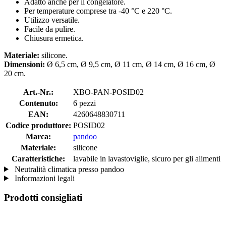
Adatto anche per il congelatore.
Per temperature comprese tra -40 °C e 220 °C.
Utilizzo versatile.
Facile da pulire.
Chiusura ermetica.
Materiale:
silicone.
Dimensioni:
Ø 6,5 cm, Ø 9,5 cm, Ø 11 cm, Ø 14 cm, Ø 16 cm, Ø
20 cm.
Art.-Nr.:
XBO-PAN-POSID02
Contenuto:
6 pezzi
EAN:
4260648830711
Codice produttore:
POSID02
Marca:
pandoo
Materiale:
silicone
Caratteristiche:
lavabile in lavastoviglie, sicuro per gli alimenti
Neutralità climatica presso pandoo
Informazioni legali
Prodotti consigliati