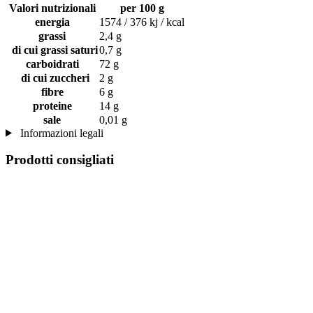
Valori nutrizionali
per 100 g
energia
1574 / 376 kj / kcal
grassi
2,4 g
di cui grassi saturi
0,7 g
carboidrati
72 g
di cui zuccheri
2 g
fibre
6 g
proteine
14 g
sale
0,01 g
Informazioni legali
Prodotti consigliati