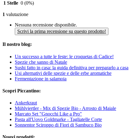
1 Stelle
0
(0%)
1
valutazione
Nessuna recensione disponibile.
Scrivi la prima recensione su questo prodotto!
Il nostro blog:
Un successo a tutte le feste: le croquetas di Cadice!
Spezie che sanno di Natale
Sushi fatto in casa: la guida definitiva per prepararlo a casa
Usi alternativi delle spezie e delle erbe aromatiche
Fermentazione in salamoia
Scopri Piccantino:
Ankerkraut
Mühlviertler - Mix di Spezie Bio - Arrosto di Maiale
Marcato Set "Gnocchi Like a Pro"
Pasta all'Uovo Goldmarke - Tagliatelle Corte
Sonnentor Sciroppo di Fiori di Sambuco Bio
Nuovi prodotti: