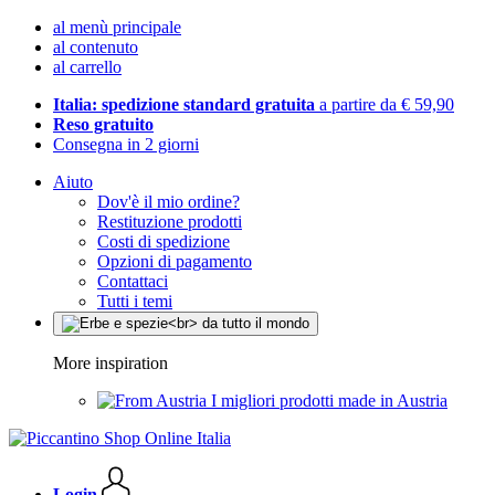
al menù principale
al contenuto
al carrello
Italia: spedizione standard gratuita
a partire da € 59,90
Reso gratuito
Consegna in 2 giorni
Aiuto
Dov'è il mio ordine?
Restituzione prodotti
Costi di spedizione
Opzioni di pagamento
Contattaci
Tutti i temi
More inspiration
I migliori prodotti made in Austria
Login