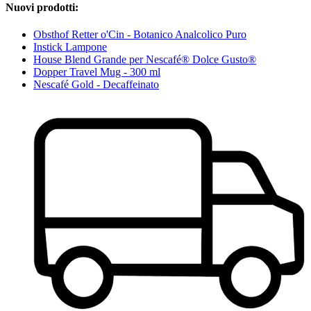
Nuovi prodotti:
Obsthof Retter o'Cin - Botanico Analcolico Puro
Instick Lampone
House Blend Grande per Nescafé® Dolce Gusto®
Dopper Travel Mug - 300 ml
Nescafé Gold - Decaffeinato