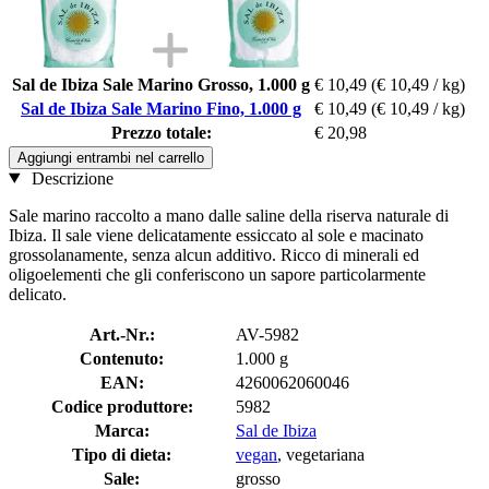
Sal de Ibiza Sale Marino Grosso, 1.000 g
€ 10,49
(€ 10,49 / kg)
Sal de Ibiza Sale Marino Fino, 1.000 g
€ 10,49
(€ 10,49 / kg)
Prezzo totale:
€ 20,98
Aggiungi entrambi nel carrello
Descrizione
Sale marino raccolto a mano dalle saline della riserva naturale di
Ibiza. Il sale viene delicatamente essiccato al sole e macinato
grossolanamente, senza alcun additivo. Ricco di minerali ed
oligoelementi che gli conferiscono un sapore particolarmente
delicato.
Art.-Nr.:
AV-5982
Contenuto:
1.000 g
EAN:
4260062060046
Codice produttore:
5982
Marca:
Sal de Ibiza
Tipo di dieta:
vegan
, vegetariana
Sale:
grosso