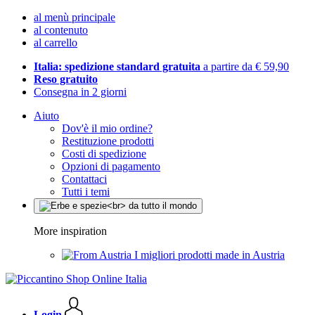
al menù principale
al contenuto
al carrello
Italia: spedizione standard gratuita
a partire da € 59,90
Reso gratuito
Consegna in 2 giorni
Aiuto
Dov'è il mio ordine?
Restituzione prodotti
Costi di spedizione
Opzioni di pagamento
Contattaci
Tutti i temi
More inspiration
I migliori prodotti made in Austria
Login