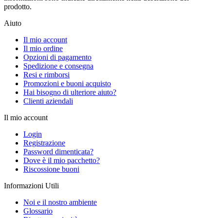
prodotto.
Aiuto
Il mio account
Il mio ordine
Opzioni di pagamento
Spedizione e consegna
Resi e rimborsi
Promozioni e buoni acquisto
Hai bisogno di ulteriore aiuto?
Clienti aziendali
Il mio account
Login
Registrazione
Password dimenticata?
Dove è il mio pacchetto?
Riscossione buoni
Informazioni Utili
Noi e il nostro ambiente
Glossario