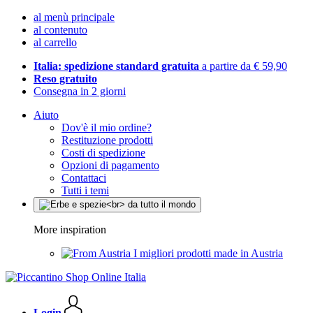
al menù principale
al contenuto
al carrello
Italia: spedizione standard gratuita
a partire da € 59,90
Reso gratuito
Consegna in 2 giorni
Aiuto
Dov'è il mio ordine?
Restituzione prodotti
Costi di spedizione
Opzioni di pagamento
Contattaci
Tutti i temi
More inspiration
I migliori prodotti made in Austria
Login