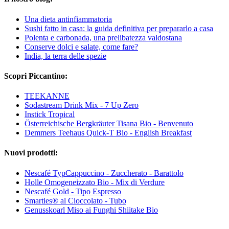
Una dieta antinfiammatoria
Sushi fatto in casa: la guida definitiva per prepararlo a casa
Polenta e carbonada, una prelibatezza valdostana
Conserve dolci e salate, come fare?
India, la terra delle spezie
Scopri Piccantino:
TEEKANNE
Sodastream Drink Mix - 7 Up Zero
Instick Tropical
Österreichische Bergkräuter Tisana Bio - Benvenuto
Demmers Teehaus Quick-T Bio - English Breakfast
Nuovi prodotti:
Nescafé TypCappuccino - Zuccherato - Barattolo
Holle Omogeneizzato Bio - Mix di Verdure
Nescafé Gold - Tipo Espresso
Smarties® al Cioccolato - Tubo
Genusskoarl Miso ai Funghi Shiitake Bio