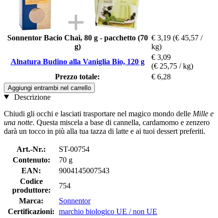
Sonnentor Bacio Chai, 80 g - pacchetto (70
€ 3,19
(€ 45,57 /
g)
kg)
€ 3,09
Alnatura Budino alla Vaniglia Bio, 120 g
(€ 25,75 / kg)
Prezzo totale:
€ 6,28
Aggiungi entrambi nel carrello
Descrizione
Chiudi gli occhi e lasciati trasportare nel magico mondo delle
Mille e
una notte
. Questa miscela a base di cannella, cardamomo e zenzero
darà un tocco in più alla tua tazza di latte e ai tuoi dessert preferiti.
Art.-Nr.:
ST-00754
Contenuto:
70 g
EAN:
9004145007543
Codice
754
produttore:
Marca:
Sonnentor
Certificazioni:
marchio biologico UE / non UE