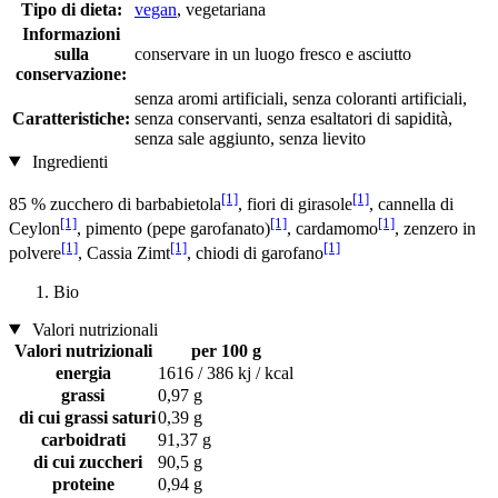
Tipo di dieta:
vegan
, vegetariana
Informazioni
sulla
conservare in un luogo fresco e asciutto
conservazione:
senza aromi artificiali, senza coloranti artificiali,
Caratteristiche:
senza conservanti, senza esaltatori di sapidità,
senza sale aggiunto, senza lievito
Ingredienti
[1]
[1]
85 % zucchero di barbabietola
, fiori di girasole
, cannella di
[1]
[1]
[1]
Ceylon
, pimento (pepe garofanato)
, cardamomo
, zenzero in
[1]
[1]
[1]
polvere
, Cassia Zimt
, chiodi di garofano
Bio
Valori nutrizionali
Valori nutrizionali
per 100 g
energia
1616 / 386 kj / kcal
grassi
0,97 g
di cui grassi saturi
0,39 g
carboidrati
91,37 g
di cui zuccheri
90,5 g
proteine
0,94 g