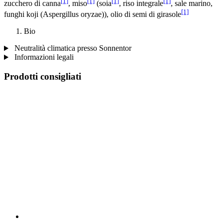
[1]
[1]
[1]
[1]
zucchero di canna
, miso
(soia
, riso integrale
, sale marino,
[1]
funghi koji (Aspergillus oryzae)), olio di semi di girasole
Bio
Neutralità climatica presso Sonnentor
Informazioni legali
Prodotti consigliati