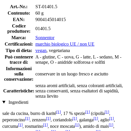
Art.-Nr.:
ST-01401.5
Contenuto:
60 g
EAN:
9004145014015
Codice
01401.5
produttore:
Marca:
Sonnentor
Certificazioni:
marchio biologico UE / non UE
Tipo di dieta:
vegan
, vegetariana
Può contenere
A - glutine, C - uova, G - latte, L - sedano, M -
tracce di:
senape, O - anidride solforosa e solfiti
Informazioni
sulla
conservare in un luogo fresco e asciutto
conservazione:
senza aromi artificiali, senza coloranti artificiali,
Caratteristiche:
senza conservanti, senza esaltatori di sapidità,
senza lievito
Ingredienti
[1]
[1]
[1]
sale da cucina, burro di karité
, 17 % spezie
(cipolla
,
[1]
[1]
[1]
[1]
[1]
peperoncino
, zenzero
, coriandolo
, galanga
, aglio
,
[1]
[1]
[1]
[1]
curcuma
, rosmarino
, noce moscata
), amido di mais
,