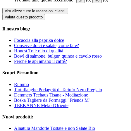
Sì
No
Visualizza tutte le recensioni clienti.
Valuta questo prodotto
Il nostro blog:
Focaccia alla paprika dolce
Conserve dolci e salate, come fare?
Honest Toil: olio di qualità
Bowl di salmone, bulgur, quinoa e cavolo rosso
Perché le api amano il caffé?
Scopri Piccantino:
Rummo
Tartuflanghe Perlage® di Tartufo Nero Pregiato
Demmers Teehaus Tisana - Meditazione
Boska Tagliere da Formaggi "Friends M"
TEEKANNE Mela d'Oriente
Nuovi prodotti:
Alnatura Mandorle Tostate e non Salate Bio