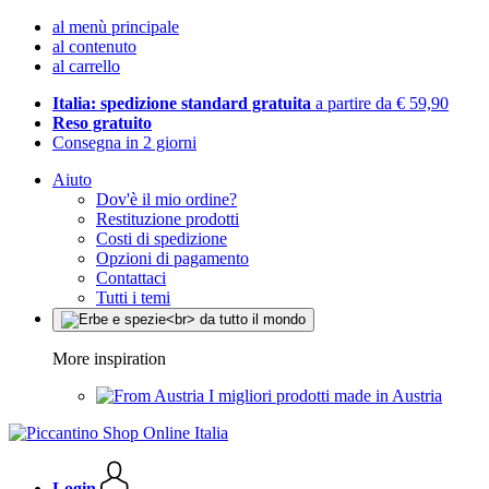
al menù principale
al contenuto
al carrello
Italia: spedizione standard gratuita
a partire da € 59,90
Reso gratuito
Consegna in 2 giorni
Aiuto
Dov'è il mio ordine?
Restituzione prodotti
Costi di spedizione
Opzioni di pagamento
Contattaci
Tutti i temi
More inspiration
I migliori prodotti made in Austria
Login