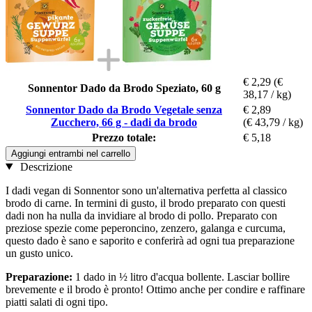
€ 2,29
(€
Sonnentor Dado da Brodo Speziato, 60 g
38,17 / kg)
Sonnentor Dado da Brodo Vegetale senza
€ 2,89
Zucchero, 66 g - dadi da brodo
(€ 43,79 / kg)
Prezzo totale:
€ 5,18
Aggiungi entrambi nel carrello
Descrizione
I dadi vegan di Sonnentor sono un'alternativa perfetta al classico
brodo di carne. In termini di gusto, il brodo preparato con questi
dadi non ha nulla da invidiare al brodo di pollo. Preparato con
preziose spezie come peperoncino, zenzero, galanga e curcuma,
questo dado è sano e saporito e conferirà ad ogni tua preparazione
un gusto unico.
Preparazione:
1 dado in ½ litro d'acqua bollente. Lasciar bollire
brevemente e il brodo è pronto! Ottimo anche per condire e raffinare
piatti salati di ogni tipo.