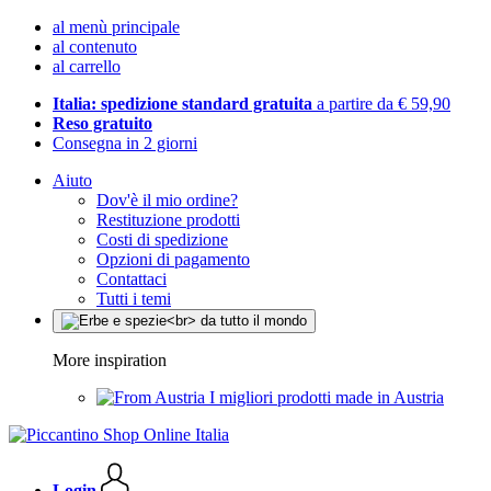
al menù principale
al contenuto
al carrello
Italia: spedizione standard gratuita
a partire da € 59,90
Reso gratuito
Consegna in 2 giorni
Aiuto
Dov'è il mio ordine?
Restituzione prodotti
Costi di spedizione
Opzioni di pagamento
Contattaci
Tutti i temi
More inspiration
I migliori prodotti made in Austria
Login