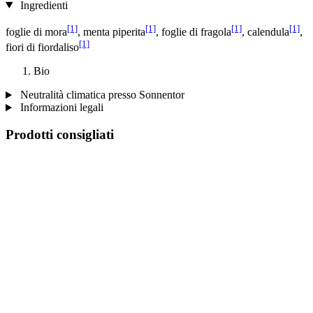
Ingredienti
[1]
[1]
[1]
[1]
foglie di mora
, menta piperita
, foglie di fragola
, calendula
,
[1]
fiori di fiordaliso
Bio
Neutralità climatica presso Sonnentor
Informazioni legali
Prodotti consigliati