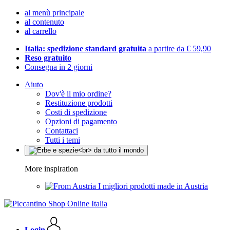
al menù principale
al contenuto
al carrello
Italia: spedizione standard gratuita
a partire da € 59,90
Reso gratuito
Consegna in 2 giorni
Aiuto
Dov'è il mio ordine?
Restituzione prodotti
Costi di spedizione
Opzioni di pagamento
Contattaci
Tutti i temi
More inspiration
I migliori prodotti made in Austria
Login