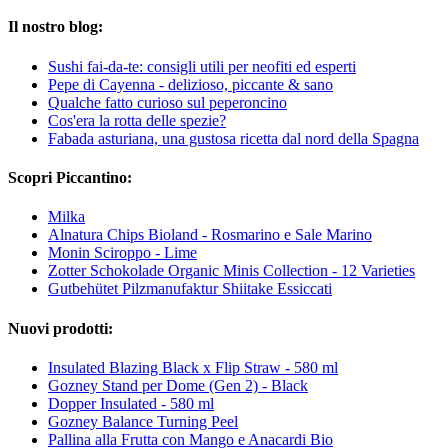
Il nostro blog:
Sushi fai-da-te: consigli utili per neofiti ed esperti
Pepe di Cayenna - delizioso, piccante & sano
Qualche fatto curioso sul peperoncino
Cos'era la rotta delle spezie?
Fabada asturiana, una gustosa ricetta dal nord della Spagna
Scopri Piccantino:
Milka
Alnatura Chips Bioland - Rosmarino e Sale Marino
Monin Sciroppo - Lime
Zotter Schokolade Organic Minis Collection - 12 Varieties
Gutbehütet Pilzmanufaktur Shiitake Essiccati
Nuovi prodotti:
Insulated Blazing Black x Flip Straw - 580 ml
Gozney Stand per Dome (Gen 2) - Black
Dopper Insulated - 580 ml
Gozney Balance Turning Peel
Pallina alla Frutta con Mango e Anacardi Bio